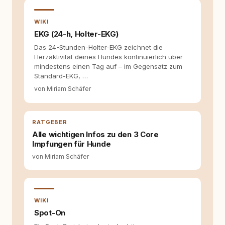
kann. Dieser Perspektivwechsel begleitet
meine Arbeit bis heute. Bei rundum.dog bin ich
WIKI
als Content Managerin an vielen Stellen
beteiligt, an denen aus Ideen fertige Beiträge
EKG (24-h, Holter-EKG)
werden. Ich recherchiere Themen, plane
Das 24-Stunden-Holter-EKG zeichnet die
Inhalte, schreibe Artikel, begleite Gastbeiträge
Herzaktivität deines Hundes kontinuierlich über
redaktionell, veröffentliche Texte und betreue
mindestens einen Tag auf – im Gegensatz zum
die Social-Media-Kanäle. Mein Blick richtet
Standard-EKG, …
sich dabei immer auf das grosse Ganze:
von Miriam Schäfer
Welche Themen sind relevant? Welche
Fragen stehen dahinter? Und wie lassen sich
Inhalte so aufbereiten, dass sie verständlich,
fundiert und für unsere Leser wirklich
RATGEBER
hilfreich sind? Ich glaube, dass Emotionen
Alle wichtigen Infos zu den 3 Core
allein nicht ausreichen. Gute Entscheidungen
Impfungen für Hunde
entstehen dort, wo Information,
Selbstreflexion und Bereitschaft zum
von Miriam Schäfer
Hinterfragen zusammenkommen. Mit meinen
Texten möchte ich genau dazu beitragen.
WIKI
Spot-On