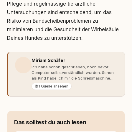
Pflege und regelmässige tierärztliche
Untersuchungen sind entscheidend, um das
Risiko von Bandscheibenproblemen zu
minimieren und die Gesundheit der Wirbelsäule
Deines Hundes zu unterstützen.
Miriam Schäfer
Ich habe schon geschrieben, noch bevor
Computer selbstverständlich wurden. Schon
als Kind habe ich mir die Schreibmaschine
meiner Eltern geschnappt und drauflos
📚
1 Quelle ansehen
getippt: Geschichten, Beobachtungen,
Gedanken. Hauptsache Worte. Mein Zugang
zu Hunde-Themen ist kein klassischer. Lange
Zeit war ich eher skeptisch, geprägt von
weniger guten Erfahrungen. Umso mehr hat
es mich überrascht, als ich - dank Roger -
Das solltest du auch lesen
erlebt habe, wie verantwortungsvoll und
bewusst gute Hundehaltung funktionieren