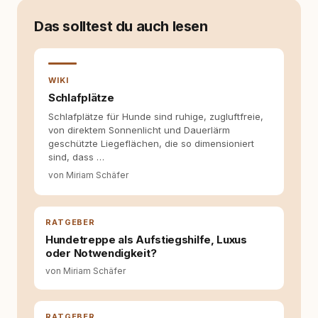
Verhaltensbiologie, Trainingsethik und
moderner Hundeerziehung
Das solltest du auch lesen
auseinanderzusetzen. Nach meiner Erfahrung
entsteht echte Bindung dort, wo Verständnis
Wissen ersetzt – nicht umgekehrt. Aus dieser
Entwicklung entstand rundum.dog – ein
WIKI
Wissens- und Serviceportal für
Schlafplätze
Hundehalter:innen in Deutschland, Österreich
Schlafplätze für Hunde sind ruhige, zugluftfreie,
und der Schweiz. Meine Überzeugung:
von direktem Sonnenlicht und Dauerlärm
Tierschutz beginnt mit Wissen. Wer seinen
geschützte Liegeflächen, die so dimensioniert
Hund versteht, trifft bessere Entscheidungen –
sind, dass …
für ein Zusammenleben, das beiden guttut.
von Miriam Schäfer
RATGEBER
Hundetreppe als Aufstiegshilfe, Luxus
oder Notwendigkeit?
von Miriam Schäfer
RATGEBER