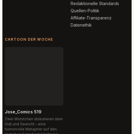
Redaktionelle Standards
Quellen-Politik
Affiliate-Transparenz
Datenethik
CARTOON DER WOCHE
Jose_Comics 519
Zwei Würstchen diskutieren über
Diät und Gewicht – eine
humorvolle Metapher auf den