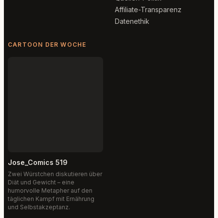
Affiliate-Transparenz
Datenethik
CARTOON DER WOCHE
Jose_Comics 519
Zwei Würstchen diskutieren über
Diät und Gewicht – eine
humorvolle Metapher auf den
täglichen Kampf mit Ernährung
und Selbstakzeptanz.