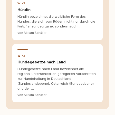
die Social-Media-Kanäle. Mein Blick richtet
WIKI
sich dabei immer auf das grosse Ganze:
Hündin
Welche Themen sind relevant? Welche
Hündin bezeichnet die weibliche Form des
Fragen stehen dahinter? Und wie lassen sich
Hundes, die sich vom Rüden nicht nur durch die
Inhalte so aufbereiten, dass sie verständlich,
Fortpflanzungsorgane, sondern auch …
fundiert und für unsere Leser wirklich
hilfreich sind? Ich glaube, dass Emotionen
von Miriam Schäfer
allein nicht ausreichen. Gute Entscheidungen
entstehen dort, wo Information,
Selbstreflexion und Bereitschaft zum
Hinterfragen zusammenkommen. Mit meinen
Texten möchte ich genau dazu beitragen.
WIKI
Hundegesetze nach Land
Hundegesetze nach Land bezeichnet die
regional unterschiedlich geregelten Vorschriften
zur Hundehaltung in Deutschland
(Bundeslandebene), Österreich (Bundesebene)
und der …
von Miriam Schäfer