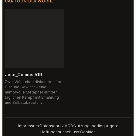
CARTOON DER WOCHE
Jose_Comics 519
Zwei Würstchen diskutieren über
Diät und Gewicht – eine
humorvolle Metapher auf den
täglichen Kampf mit Ernährung
und Selbstakzeptanz.
Impressum
·
Datenschutz
·
AGB
·
Nutzungsbedingungen
·
Haftungsausschluss
·
Cookies