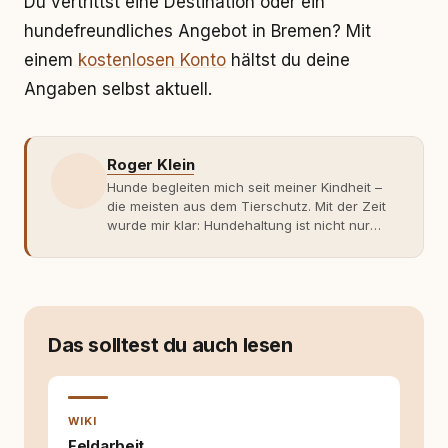
Du vertrittst eine Destination oder ein
hundefreundliches Angebot in Bremen? Mit
einem
kostenlosen Konto
hältst du deine
Angaben selbst aktuell.
Roger Klein
Hunde begleiten mich seit meiner Kindheit –
die meisten aus dem Tierschutz. Mit der Zeit
wurde mir klar: Hundehaltung ist nicht nur
Gefühl, sondern Verantwortung und
Fachwissen. Der Wendepunkt kam mit meinem
ersten Welpen. Plötzlich reichte Erfahrung
allein nicht mehr. Ich begann mich intensiv mit
Verhaltensbiologie, Trainingsethik und
moderner Hundeerziehung
Das solltest du auch lesen
auseinanderzusetzen. Nach meiner Erfahrung
entsteht echte Bindung dort, wo Verständnis
Wissen ersetzt – nicht umgekehrt. Aus dieser
Entwicklung entstand rundum.dog – ein
WIKI
Wissens- und Serviceportal für
Feldarbeit