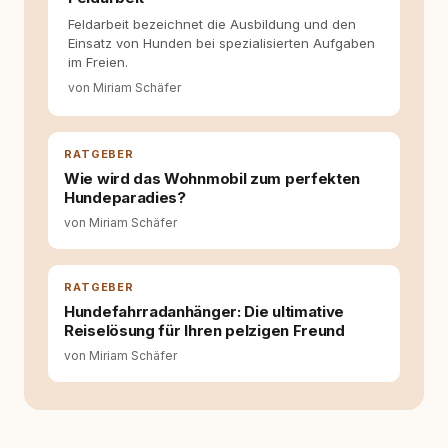
Hundehalter:innen in Deutschland, Österreich
Feldarbeit bezeichnet die Ausbildung und den
und der Schweiz. Meine Überzeugung:
Einsatz von Hunden bei spezialisierten Aufgaben
Tierschutz beginnt mit Wissen. Wer seinen
im Freien.
Hund versteht, trifft bessere Entscheidungen –
für ein Zusammenleben, das beiden guttut.
von Miriam Schäfer
RATGEBER
Wie wird das Wohnmobil zum perfekten
Hundeparadies?
von Miriam Schäfer
RATGEBER
Hundefahrradanhänger: Die ultimative
Reiselösung für Ihren pelzigen Freund
von Miriam Schäfer