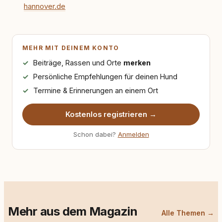
allein nicht ausreichen. Gute Entscheidungen
hannover.de
entstehen dort, wo Information,
Selbstreflexion und Bereitschaft zum
Hinterfragen zusammenkommen. Mit meinen
Texten möchte ich genau dazu beitragen.
MEHR MIT DEINEM KONTO
Beiträge, Rassen und Orte
merken
Persönliche Empfehlungen für deinen Hund
Termine & Erinnerungen an einem Ort
Kostenlos registrieren →
Schon dabei?
Anmelden
Mehr aus dem Magazin
Alle Themen →