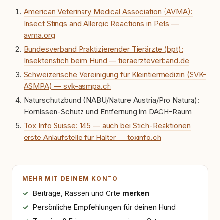
erlebt habe, wie verantwortungsvoll und
American Veterinary Medical Association (AVMA):
bewusst gute Hundehaltung funktionieren
Insect Stings and Allergic Reactions in Pets —
kann. Dieser Perspektivwechsel begleitet
meine Arbeit bis heute. Bei rundum.dog bin ich
avma.org
als Content Managerin an vielen Stellen
Bundesverband Praktizierender Tierärzte (bpt):
beteiligt, an denen aus Ideen fertige Beiträge
Insektenstich beim Hund — tieraerzteverband.de
werden. Ich recherchiere Themen, plane
Inhalte, schreibe Artikel, begleite Gastbeiträge
Schweizerische Vereinigung für Kleintiermedizin (SVK-
redaktionell, veröffentliche Texte und betreue
ASMPA) — svk-asmpa.ch
die Social-Media-Kanäle. Mein Blick richtet
Naturschutzbund (NABU/Nature Austria/Pro Natura):
sich dabei immer auf das grosse Ganze:
Welche Themen sind relevant? Welche
Hornissen-Schutz und Entfernung im DACH-Raum
Fragen stehen dahinter? Und wie lassen sich
Tox Info Suisse: 145 — auch bei Stich-Reaktionen
Inhalte so aufbereiten, dass sie verständlich,
erste Anlaufstelle für Halter — toxinfo.ch
fundiert und für unsere Leser wirklich
hilfreich sind? Ich glaube, dass Emotionen
allein nicht ausreichen. Gute Entscheidungen
entstehen dort, wo Information,
Selbstreflexion und Bereitschaft zum
MEHR MIT DEINEM KONTO
Hinterfragen zusammenkommen. Mit meinen
Texten möchte ich genau dazu beitragen.
Beiträge, Rassen und Orte
merken
Persönliche Empfehlungen für deinen Hund