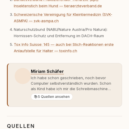
Insektenstich beim Hund — tieraerzteverband.de
Schweizerische Vereinigung für Kleintiermedizin (SVK-
ASMPA) — svk-asmpa.ch
Naturschutzbund (NABU/Nature Austria/Pro Natura):
Hornissen-Schutz und Entfernung im DACH-Raum
Tox Info Suisse: 145 — auch bei Stich-Reaktionen erste
Anlaufstelle für Halter — toxinfo.ch
Miriam Schäfer
Ich habe schon geschrieben, noch bevor
Computer selbstverständlich wurden. Schon
als Kind habe ich mir die Schreibmaschine
meiner Eltern geschnappt und drauflos
📚
5 Quellen ansehen
getippt: Geschichten, Beobachtungen,
Gedanken. Hauptsache Worte. Mein Zugang
zu Hunde-Themen ist kein klassischer. Lange
Zeit war ich eher skeptisch, geprägt von
weniger guten Erfahrungen. Umso mehr hat
QUELLEN
es mich überrascht, als ich - dank Roger -