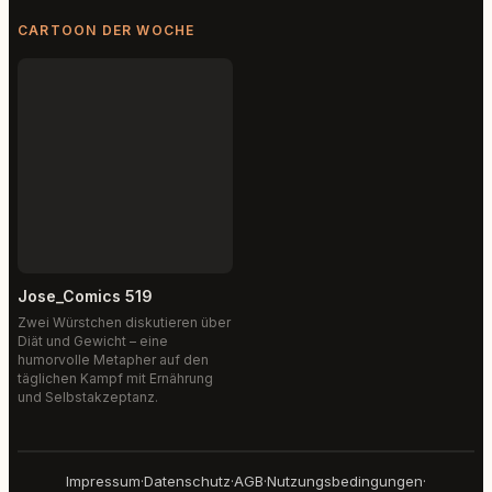
CARTOON DER WOCHE
Jose_Comics 519
Zwei Würstchen diskutieren über
Diät und Gewicht – eine
humorvolle Metapher auf den
täglichen Kampf mit Ernährung
und Selbstakzeptanz.
Impressum
·
Datenschutz
·
AGB
·
Nutzungsbedingungen
·