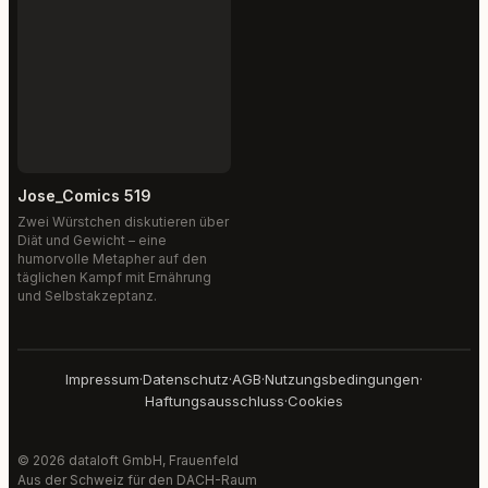
Jose_Comics 519
Zwei Würstchen diskutieren über
Diät und Gewicht – eine
humorvolle Metapher auf den
täglichen Kampf mit Ernährung
und Selbstakzeptanz.
Impressum
·
Datenschutz
·
AGB
·
Nutzungsbedingungen
·
Haftungsausschluss
·
Cookies
© 2026 dataloft GmbH, Frauenfeld
Aus der Schweiz für den DACH-Raum