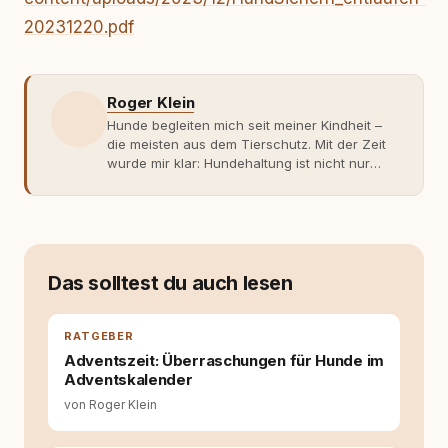
20231220.pdf
Roger Klein
Hunde begleiten mich seit meiner Kindheit –
die meisten aus dem Tierschutz. Mit der Zeit
wurde mir klar: Hundehaltung ist nicht nur
Gefühl, sondern Verantwortung und
Fachwissen. Der Wendepunkt kam mit meinem
ersten Welpen. Plötzlich reichte Erfahrung
allein nicht mehr. Ich begann mich intensiv mit
Verhaltensbiologie, Trainingsethik und
moderner Hundeerziehung
Das solltest du auch lesen
auseinanderzusetzen. Nach meiner Erfahrung
entsteht echte Bindung dort, wo Verständnis
Wissen ersetzt – nicht umgekehrt. Aus dieser
RATGEBER
Entwicklung entstand rundum.dog – ein
Adventszeit: Überraschungen für Hunde im
Wissens- und Serviceportal für
Adventskalender
Hundehalter:innen in Deutschland, Österreich
von Roger Klein
und der Schweiz. Meine Überzeugung:
Tierschutz beginnt mit Wissen. Wer seinen
Hund versteht, trifft bessere Entscheidungen –