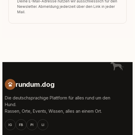
Deine E-Mail-Adresse nutzen wir ausschliesslich für den
Newsletter. Abmeldung jederzeit über den Link in jeder
Mail.
rundum.dog
Die deutschsprachige Plattform für alles rund um den
Hund.
Rassen, Orte, Events, Wissen, alles an einem Ort.
IG
FB
PI
LI