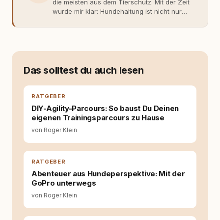
die meisten aus dem Tierschutz. Mit der Zeit
wurde mir klar: Hundehaltung ist nicht nur
Gefühl, sondern Verantwortung und
Fachwissen. Der Wendepunkt kam mit meinem
ersten Welpen. Plötzlich reichte Erfahrung
allein nicht mehr. Ich begann mich intensiv mit
Verhaltensbiologie, Trainingsethik und
moderner Hundeerziehung
Das solltest du auch lesen
auseinanderzusetzen. Nach meiner Erfahrung
entsteht echte Bindung dort, wo Verständnis
Wissen ersetzt – nicht umgekehrt. Aus dieser
RATGEBER
Entwicklung entstand rundum.dog – ein
DIY-Agility-Parcours: So baust Du Deinen
Wissens- und Serviceportal für
eigenen Trainingsparcours zu Hause
Hundehalter:innen in Deutschland, Österreich
von Roger Klein
und der Schweiz. Meine Überzeugung:
Tierschutz beginnt mit Wissen. Wer seinen
Hund versteht, trifft bessere Entscheidungen –
für ein Zusammenleben, das beiden guttut.
RATGEBER
Abenteuer aus Hundeperspektive: Mit der
GoPro unterwegs
von Roger Klein