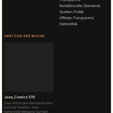
Redaktionelle Standards
Quellen-Politik
Affiliate-Transparenz
Datenethik
CARTOON DER WOCHE
Jose_Comics 519
Zwei Würstchen diskutieren über
Diät und Gewicht – eine
humorvolle Metapher auf den