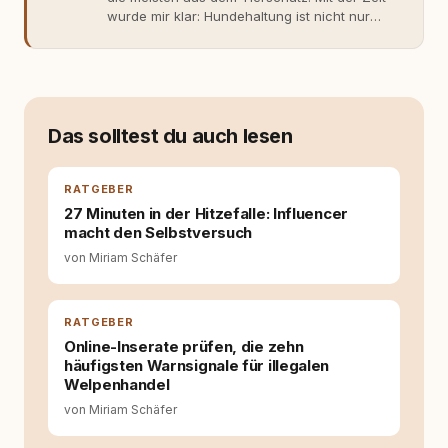
wurde mir klar: Hundehaltung ist nicht nur
Gefühl, sondern Verantwortung und
Fachwissen. Der Wendepunkt kam mit meinem
ersten Welpen. Plötzlich reichte Erfahrung
allein nicht mehr. Ich begann mich intensiv mit
Verhaltensbiologie, Trainingsethik und
moderner Hundeerziehung
Das solltest du auch lesen
auseinanderzusetzen. Nach meiner Erfahrung
entsteht echte Bindung dort, wo Verständnis
Wissen ersetzt – nicht umgekehrt. Aus dieser
RATGEBER
Entwicklung entstand rundum.dog – ein
27 Minuten in der Hitzefalle: Influencer
Wissens- und Serviceportal für
macht den Selbstversuch
Hundehalter:innen in Deutschland, Österreich
von Miriam Schäfer
und der Schweiz. Meine Überzeugung:
Tierschutz beginnt mit Wissen. Wer seinen
Hund versteht, trifft bessere Entscheidungen –
für ein Zusammenleben, das beiden guttut.
RATGEBER
Online-Inserate prüfen, die zehn
häufigsten Warnsignale für illegalen
Welpenhandel
von Miriam Schäfer