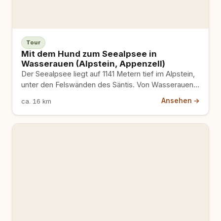
Tour
Mit dem Hund zum Seealpsee in
Wasserauen (Alpstein, Appenzell)
Der Seealpsee liegt auf 1141 Metern tief im Alpstein,
unter den Felswänden des Säntis. Von Wasserauen
führt ein knapp einstündiger, steiler Aufstieg hinauf
Ansehen →
ca. 16 km
zu einem der schönsten Bergseen der Schweiz. Eine
kurze Tour mit grosser Wirkung, auch für deinen
Hund.