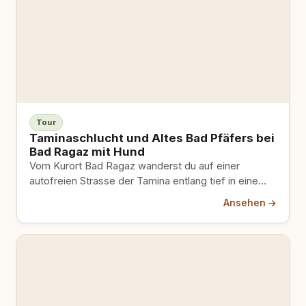
Tour
Taminaschlucht und Altes Bad Pfäfers bei
Bad Ragaz mit Hund
Vom Kurort Bad Ragaz wanderst du auf einer
autofreien Strasse der Tamina entlang tief in eine
wildromantische Felsschlucht zum historischen Alten
Ansehen →
Bad Pfäfers. Ein kühler, schattiger Talweg, der an
heissen Tagen Gold wert ist, mit einer ehrlichen
Einschränkung für den Schluchtgrund selbst.