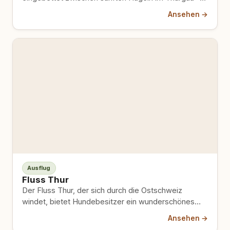
genau die Art von Ort,…
Ansehen →
Ausflug
Fluss Thur
Der Fluss Thur, der sich durch die Ostschweiz
windet, bietet Hundebesitzer ein wunderschönes
Naturerlebnis entlang des Wassers. Mit…
Ansehen →