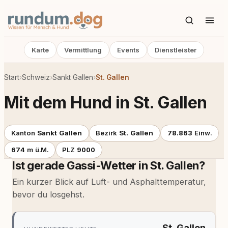
Karte
Vermittlung
Events
Dienstleister
Start
›
Schweiz
›
Sankt Gallen
›
St. Gallen
Mit dem Hund in St. Gallen
Kanton
Sankt Gallen
Bezirk
St. Gallen
78.863
Einw.
674
m ü.M.
PLZ
9000
Ist gerade Gassi-Wetter in St. Gallen?
Ein kurzer Blick auf Luft- und Asphalttemperatur,
bevor du losgehst.
St. Gallen