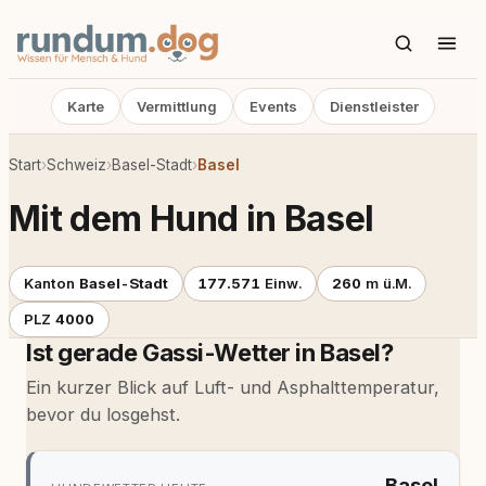
Karte
Vermittlung
Events
Dienstleister
Start
›
Schweiz
›
Basel-Stadt
›
Basel
Mit dem Hund in Basel
Kanton
Basel-Stadt
177.571
Einw.
260
m ü.M.
PLZ
4000
Ist gerade Gassi-Wetter in Basel?
Ein kurzer Blick auf Luft- und Asphalttemperatur,
bevor du losgehst.
Basel