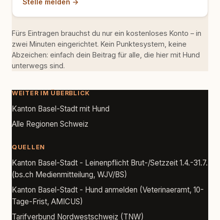
Stelle melden →
Fürs Eintragen brauchst du nur ein kostenloses Konto – in
zwei Minuten eingerichtet. Kein Punktesystem, keine
Abzeichen: einfach dein Beitrag für alle, die hier mit Hund
unterwegs sind.
WEITER IM ÜBERBLICK
Kanton Basel-Stadt mit Hund
Alle Regionen Schweiz
QUELLEN
Kanton Basel-Stadt - Leinenpflicht Brut-/Setzzeit 1.4.-31.7.
(bs.ch Medienmitteilung, WJV/BS)
Kanton Basel-Stadt - Hund anmelden (Veterinaeramt, 10-
Tage-Frist, AMICUS)
Tarifverbund Nordwestschweiz (TNW)