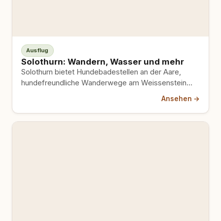
Ausflug
Solothurn: Wandern, Wasser und mehr
Solothurn bietet Hundebadestellen an der Aare,
hundefreundliche Wanderwege am Weissenstein
und eine kompakte Altstadt für entspannte
Ansehen →
Spaziergänge mit praktischen Tipps zu Leinenpflicht
und Parkgebühren.