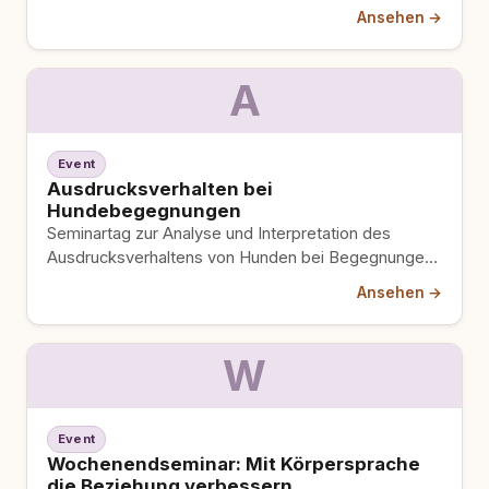
„Frenkenbündten“ in Liestal ein. Besucher…
Ansehen →
A
Event
Ausdrucksverhalten bei
Hundebegegnungen
Seminartag zur Analyse und Interpretation des
Ausdrucksverhaltens von Hunden bei Begegnungen.
Fokus auf Beobachtung, Stolpersteine erkennen und
Ansehen →
Lösungen…
W
Event
Wochenendseminar: Mit Körpersprache
die Beziehung verbessern