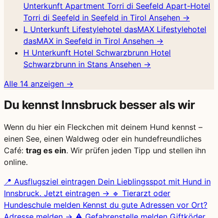
Unterkunft
Apartment Torri di Seefeld
Apart-Hotel
Torri di Seefeld in Seefeld in Tirol
Ansehen →
L
Unterkunft
Lifestylehotel dasMAX
Lifestylehotel
dasMAX in Seefeld in Tirol
Ansehen →
H
Unterkunft
Hotel Schwarzbrunn
Hotel
Schwarzbrunn in Stans
Ansehen →
Alle 14 anzeigen
→
Du kennst Innsbruck besser als wir
Wenn du hier ein Fleckchen mit deinem Hund kennst –
einen See, einen Waldweg oder ein hundefreundliches
Café:
trag es ein
. Wir prüfen jeden Tipp und stellen ihn
online.
📍
Ausflugsziel eintragen
Dein Lieblingsspot mit Hund in
Innsbruck.
Jetzt eintragen →
🔹
Tierarzt oder
Hundeschule melden
Kennst du gute Adressen vor Ort?
Adresse melden →
⚠️
Gefahrenstelle melden
Giftköder