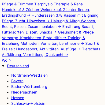
Pflege & Trimmen
Tierphysio
Therapie & Reha
Hundekauf & Züchter
Welpenkauf, Züchter finden,
Erstlingshund
→
Hunderassen
378 Rassen mit Eignung,
Pflege, Zucht-Hinweisen
→
Haltung & Alltag
Wohnen,
Recht, Reisen, Zusammenleben
→
Ernährung
Bedarf,
Futtersorten, Diäten, Snacks
→
Gesundheit & Pflege
Vorsorge, Krankheiten, Erste Hilfe
→
Training &
Erziehung
Methoden, Verhalten, Lerntheorie
→
Sport &
Freizeit
Hundesport, Aktivitäten, Ausflüge
→
Tierschutz
Aufklärung, Vermittlung, Qualzucht
→
Wo
Deutschland
Nordrhein-Westfalen
Bayern
Baden-Württemberg
Niedersachsen
Hessen
Schleswig-Holstein