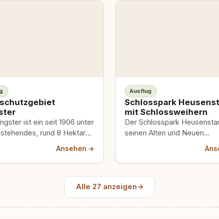
g
Ausflug
schutzgebiet
Schlosspark Heusen
ster
mit Schlossweihern
gster ist ein seit 1906 unter
Der Schlosspark Heusenst
 stehendes, rund 8 Hektar
seinen Alten und Neuen
 Waldgebiet (Erlen-Birken-
Schlossweihern ist ein weitl
Ansehen →
Ans
ald) zwischen
waldumrahmtes
hausen, Rembrücken…
Naherholungsgebiet, das in
Konzept…
Alle 27 anzeigen
→