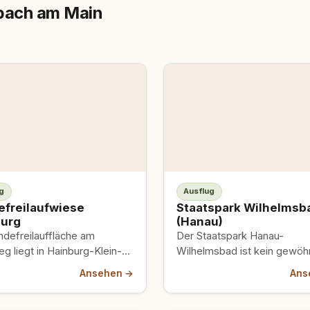
nbach am Main
g
Ausflug
freilaufwiese
Staatspark Wilhelmsb
urg
(Hanau)
ndefreilauffläche am
Der Staatspark Hanau-
g liegt in Hainburg-Klein-
Wilhelmsbad ist kein gewöhn
burg in Hessen – nicht zu
Stadtpark. Ab 1777 als engli
Ansehen →
Ans
hseln mit Hainburg an der
Landschaftsgarten angelegt
.…
stecken auf knapp 29 Hekt