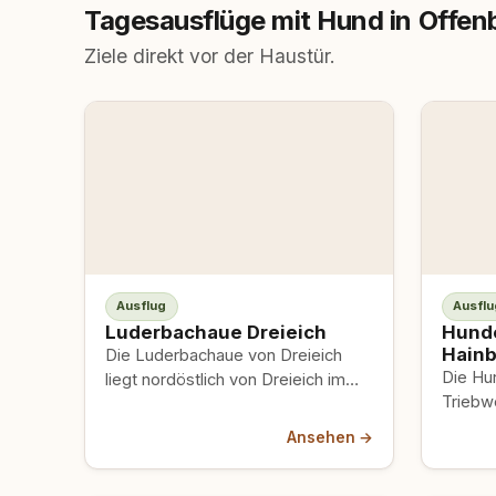
Tagesausflüge mit Hund in Offe
Ziele direkt vor der Haustür.
Ausflug
Ausflu
Luderbachaue Dreieich
Hunde
Hainb
Die Luderbachaue von Dreieich
Die Hu
liegt nordöstlich von Dreieich im
Triebwe
Landkreis Offenbach. Der Kreis
Krotzen
Offenbach gibt rund 291 Hektar…
Ansehen →
verwec
Donau