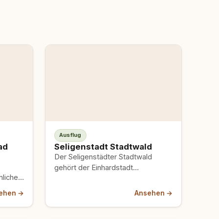
Ausflug
ad
Seligenstadt Stadtwald
Der Seligenstädter Stadtwald
gehört der Einhardstadt
licher
Seligenstadt – rund 900 Hektar, der
scher
laufende Bereich beim Stadtteil
ehen →
Ansehen →
,
Froschhausen. Kiefern…
ar…