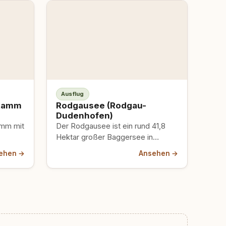
Ausflug
stamm
Rodgausee (Rodgau-
Dudenhofen)
amm mit
Der Rodgausee ist ein rund 41,8
Hektar großer Baggersee in
äufiges,
Rodgau, der Entspannung mitten
ehen →
Ansehen →
im Grünen bietet und…
 das