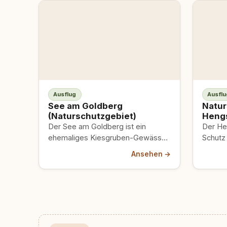
Ausflug
Ausflu
See am Goldberg
Natur
(Naturschutzgebiet)
Heng
Der See am Goldberg ist ein
Der Hen
ehemaliges Kiesgruben-Gewässer,
Schutz
das heute ein offizielles
großes
Ansehen →
Naturschutzgebiet (12,24 ha) an
Bruchw
der Gemarkungsgrenze…
Oberts