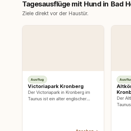
Tagesausflüge mit Hund in Bad 
Ziele direkt vor der Haustür.
Ausflug
Ausflu
Victoriapark Kronberg
Altkö
Kronb
Der Victoriapark in Kronberg im
Der Alt
Taunus ist ein alter englischer
Taunus
Landschaftsgarten – gewachsen
im Sta
als Kulisse für das Kaiser-
Bekannt
Friedrich-Denkmal,…