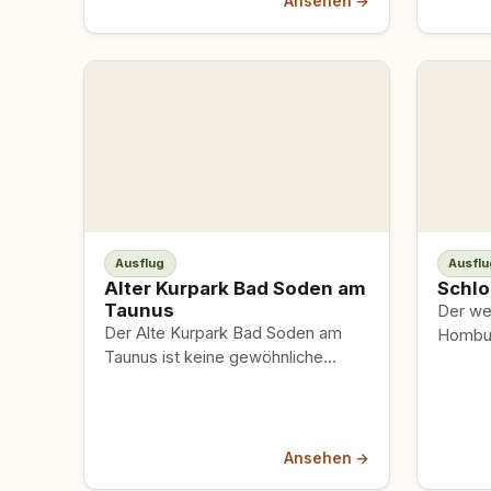
Ansehen →
Ausflug
Ausflu
Alter Kurpark Bad Soden am
Schlo
Taunus
Der wei
Der Alte Kurpark Bad Soden am
Homburg
Taunus ist keine gewöhnliche
hundef
Grünfläche. 1820 ließ die
Taunus
nassauische Regierung hier die…
auf…
Ansehen →