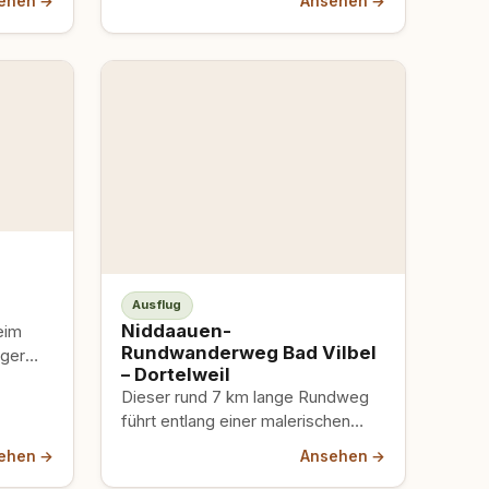
ehen →
Ansehen →
Ausflug
Niddaauen-
eim
Rundwanderweg Bad Vilbel
nger
– Dortelweil
ch
Dieser rund 7 km lange Rundweg
führt entlang einer malerischen
Nidda-Schleife ab Bad Vilbel
ehen →
Ansehen →
Dortelweil, vorbei an einer…