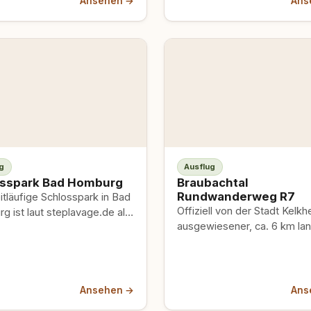
Ansehen →
Ans
L3327. Alte Bäume,…
g
Ausflug
sspark Bad Homburg
Braubachtal
Rundwanderweg R7
tläufige Schlosspark in Bad
Offiziell von der Stadt Kelkh
 ist laut steplavage.de als
ausgewiesener, ca. 6 km la
reundliches Ausflugsziel im
Rundweg, der gemütlich dur
 verzeichnet und bietet
Wald und Wiesen sowie…
Ansehen →
Ans