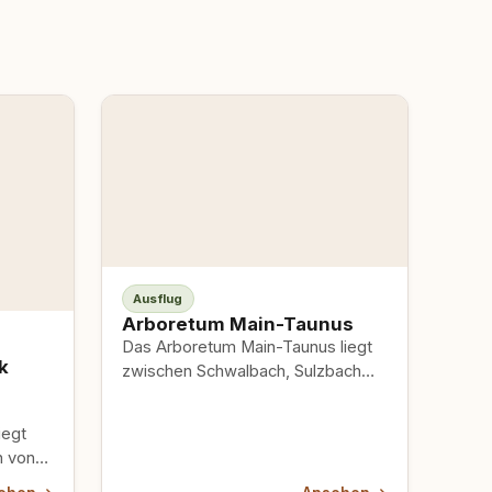
Ausflug
Arboretum Main-Taunus
Das Arboretum Main-Taunus liegt
k
zwischen Schwalbach, Sulzbach
und Eschborn — eine parkähnliche
Waldlandschaft, frei zugänglich,
iegt
kostenlos, ganzjährig offen.…
h von
an der