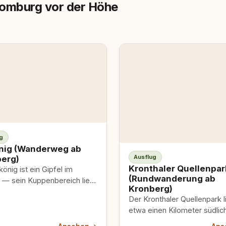
Homburg vor der Höhe
g
nig (Wanderweg ab
Ausflug
erg)
Kronthaler Quellenpar
könig ist ein Gipfel im
(Rundwanderung ab
 — sein Kuppenbereich liegt
Kronberg)
dtwald von Kronberg.
Der Kronthaler Quellenpark l
 ist er…
etwa einen Kilometer südlic
Kronberg im Taunus, direkt 