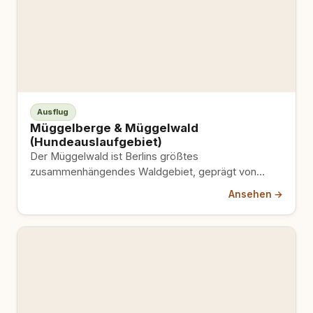
Ausflug
Müggelberge & Müggelwald
(Hundeauslaufgebiet)
Der Müggelwald ist Berlins größtes
zusammenhängendes Waldgebiet, geprägt von
bewaldeten Hügeln, eiszeitlichen Moränen und
Ansehen →
sandigen Pfaden; er umschließt…