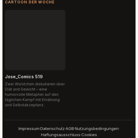
CARTOON DER WOCHE
Jose_Comics 519
Zwei Würstchen diskutieren über
Diät und Gewicht – eine
humorvolle Metapher auf den
täglichen Kampf mit Ernährung
und Selbstakzeptanz.
Impressum
·
Datenschutz
·
AGB
·
Nutzungsbedingungen
·
Haftungsausschluss
·
Cookies