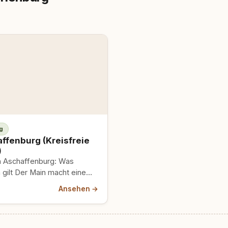
g
ffenburg (Kreisfreie
)
n Aschaffenburg: Was
h gilt Der Main macht eine
der Spessart schiebt seinen
Ansehen →
um bis an…