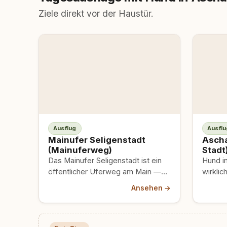
Ziele direkt vor der Haustür.
Ausflug
Ausflu
Mainufer Seligenstadt
Ascha
(Mainuferweg)
Stadt
Das Mainufer Seligenstadt ist ein
Hund i
öffentlicher Uferweg am Main —
wirklic
offiziell als Kultur- und Freizeitweg
Kurve, 
Ansehen →
geführt, kombiniert mit…
Waldsa