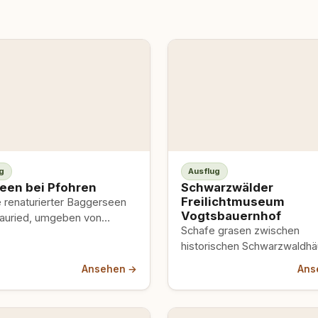
g
Ausflug
een bei Pfohren
Schwarzwälder
Freilichtmuseum
 renaturierter Baggerseen
Vogtsbauernhof
auried, umgeben von
Schafe grasen zwischen
icher Natur mit
historischen Schwarzwaldhä
vögeln wie Haubentauchern
Hühner laufen quer über de
berspuren am Ufer –…
Ansehen →
Ans
und mittendrin läuft dein Hu
Klingt idyllisch…