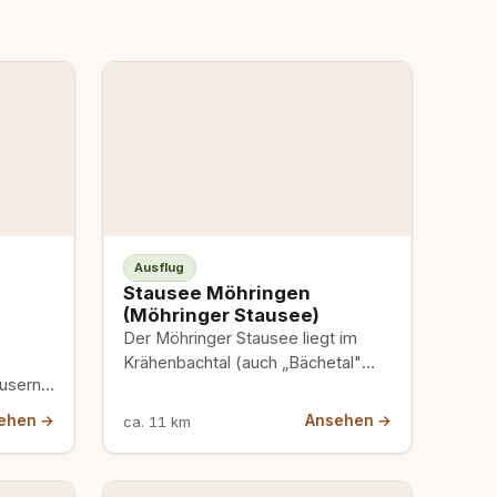
Ausflug
Stausee Möhringen
(Möhringer Stausee)
Der Möhringer Stausee liegt im
Krähenbachtal (auch „Bächetal"
usern,
genannt) im Landkreis Tuttlingen
n Weg,
und ist ein naturnaher Stausee mit…
ehen →
Ansehen →
ca. 11 km
nd.