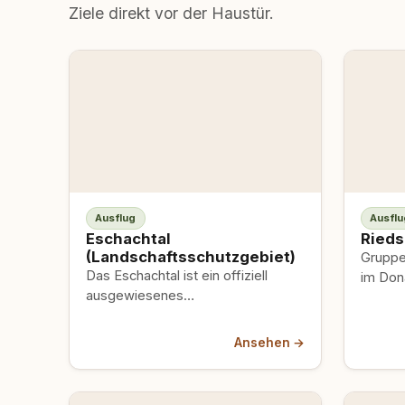
Ziele direkt vor der Haustür.
Ausflug
Ausflu
Eschachtal
Rieds
(Landschaftsschutzgebiet)
Gruppe
Das Eschachtal ist ein offiziell
im Don
ausgewiesenes
artenre
Landschaftsschutzgebiet nahe
Wasser
Rottweil mit naturbelassenen
und Bi
Ansehen →
Wegen durch Wälder, weite
Wiesen, sanfte Hügel…