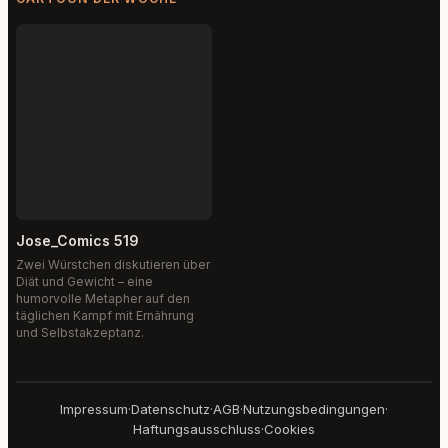
Jose_Comics 519
Zwei Würstchen diskutieren über
Diät und Gewicht – eine
humorvolle Metapher auf den
täglichen Kampf mit Ernährung
und Selbstakzeptanz.
Impressum
·
Datenschutz
·
AGB
·
Nutzungsbedingungen
·
Haftungsausschluss
·
Cookies