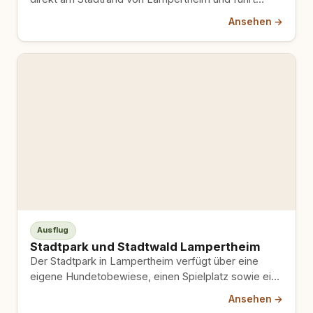
durch ein Gebiet seltener Vogelarten, an…
Ansehen →
Ausflug
Stadtpark und Stadtwald Lampertheim
Der Stadtpark in Lampertheim verfügt über eine
eigene Hundetobewiese, einen Spielplatz sowie eine
Seeanlage mit Wasserfontäne. Direkt angrenzend…
Ansehen →