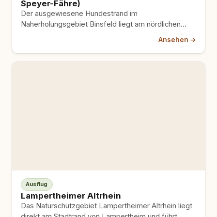
Speyer-Fähre)
Der ausgewiesene Hundestrand im
Naherholungsgebiet Binsfeld liegt am nördlichen
Stadtrand von Speyer. Die Stadt richtete ihn zu
Ansehen →
Beginn…
Ausflug
Lampertheimer Altrhein
Das Naturschutzgebiet Lampertheimer Altrhein liegt
direkt am Stadtrand von Lampertheim und führt