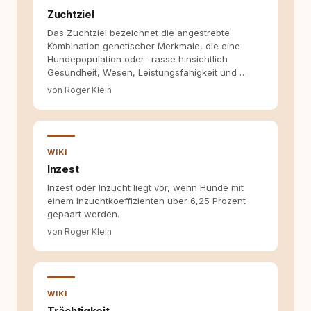
und der Schweiz. Meine Überzeugung:
Zuchtziel
Tierschutz beginnt mit Wissen. Wer seinen
Hund versteht, trifft bessere Entscheidungen –
Das Zuchtziel bezeichnet die angestrebte
für ein Zusammenleben, das beiden guttut.
Kombination genetischer Merkmale, die eine
Hundepopulation oder -rasse hinsichtlich
Gesundheit, Wesen, Leistungsfähigkeit und …
von Roger Klein
WIKI
Inzest
Inzest oder Inzucht liegt vor, wenn Hunde mit
einem Inzuchtkoeffizienten über 6,25 Prozent
gepaart werden.
von Roger Klein
WIKI
Trächtigkeit