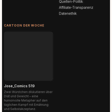
Quellen-Politik
Affiliate-Transparenz
Datenethik
CARTOON DER WOCHE
Jose_Comics 519
Zwei Würstchen diskutieren über
Diät und Gewicht – eine
humorvolle Metapher auf den
täglichen Kampf mit Ernährung
und Selbstakzeptanz.