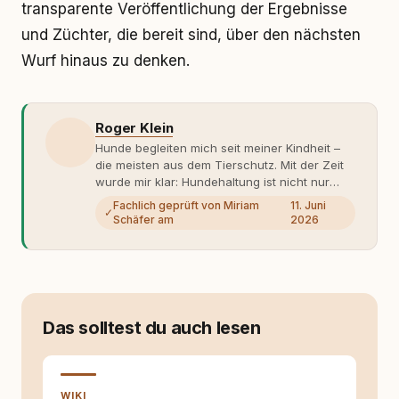
transparente Veröffentlichung der Ergebnisse
und Züchter, die bereit sind, über den nächsten
Wurf hinaus zu denken.
Roger Klein
Hunde begleiten mich seit meiner Kindheit –
die meisten aus dem Tierschutz. Mit der Zeit
wurde mir klar: Hundehaltung ist nicht nur
Gefühl, sondern Verantwortung und
Fachlich geprüft von Miriam
11. Juni
✓
Fachwissen. Der Wendepunkt kam mit meinem
Schäfer am
2026
ersten Welpen. Plötzlich reichte Erfahrung
allein nicht mehr. Ich begann mich intensiv mit
Verhaltensbiologie, Trainingsethik und
moderner Hundeerziehung
auseinanderzusetzen. Nach meiner Erfahrung
entsteht echte Bindung dort, wo Verständnis
Das solltest du auch lesen
Wissen ersetzt – nicht umgekehrt. Aus dieser
Entwicklung entstand rundum.dog – ein
Wissens- und Serviceportal für
Hundehalter:innen in Deutschland, Österreich
WIKI