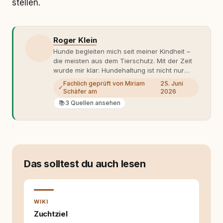
stellen.
Roger Klein
Hunde begleiten mich seit meiner Kindheit –
die meisten aus dem Tierschutz. Mit der Zeit
wurde mir klar: Hundehaltung ist nicht nur
Gefühl, sondern Verantwortung und
Fachlich geprüft von Miriam
25. Juni
✓
Fachwissen. Der Wendepunkt kam mit meinem
Schäfer am
2026
ersten Welpen. Plötzlich reichte Erfahrung
📚
3 Quellen ansehen
allein nicht mehr. Ich begann mich intensiv mit
Verhaltensbiologie, Trainingsethik und
moderner Hundeerziehung
auseinanderzusetzen. Nach meiner Erfahrung
entsteht echte Bindung dort, wo Verständnis
Wissen ersetzt – nicht umgekehrt. Aus dieser
Das solltest du auch lesen
Entwicklung entstand rundum.dog – ein
Wissens- und Serviceportal für
Hundehalter:innen in Deutschland, Österreich
und der Schweiz. Meine Überzeugung:
WIKI
Tierschutz beginnt mit Wissen. Wer seinen
Hund versteht, trifft bessere Entscheidungen –
Zuchtziel
für ein Zusammenleben, das beiden guttut.