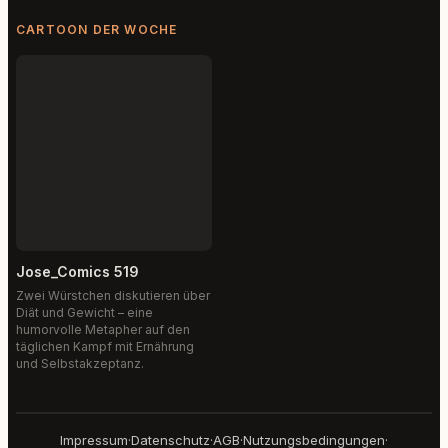
CARTOON DER WOCHE
Jose_Comics 519
Zwei Würstchen diskutieren über
Diät und Gewicht – eine
humorvolle Metapher auf den
täglichen Kampf mit Ernährung
und Selbstakzeptanz.
Impressum
·
Datenschutz
·
AGB
·
Nutzungsbedingungen
·