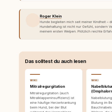
Roger Klein
Hunde begleiten mich seit meiner Kindheit – d
Hundehaltung ist nicht nur Gefühl, sondern
meinem ersten Welpen. Plötzlich reichte Erfah
Verhaltensbiologie, Trainingsethik und mod
Erfahrung entsteht echte Bindung dort, wo Ve
Entwicklung entstand rundum.dog – ein Wissen
Deutschland, Österreich und der Schweiz. Me
seinen Hund versteht, trifft bessere Entsche
Das solltest du auch lesen
WIKI
WIKI
Mitralregurgitation
Nabelblutu
(Omphalorr
Mitralregurgitation (auch
Mitralklappeninsuffizienz) ist
Nabelblutung
eine häufige Herzerkrankung
Blutung im B
beim Hund, bei der Blut
Bauchnabels,