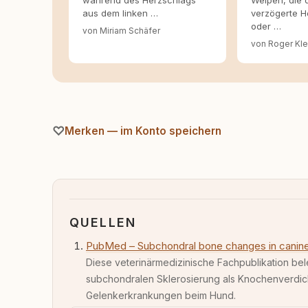
während des Herzschlags
Welpen, die 
aus dem linken …
verzögerte H
oder …
von Miriam Schäfer
von Roger Kle
Merken — im Konto speichern
QUELLEN
PubMed – Subchondral bone changes in canine o
Diese veterinärmedizinische Fachpublikation be
subchondralen Sklerosierung als Knochenverdic
Gelenkerkrankungen beim Hund.