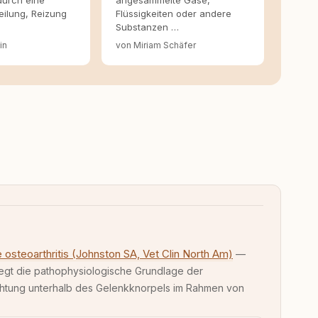
durch eine
angesammelte Gase,
eilung, Reizung
Flüssigkeiten oder andere
Substanzen …
in
von Miriam Schäfer
steoarthritis (Johnston SA, Vet Clin North Am)
—
legt die pathophysiologische Grundlage der
htung unterhalb des Gelenkknorpels im Rahmen von