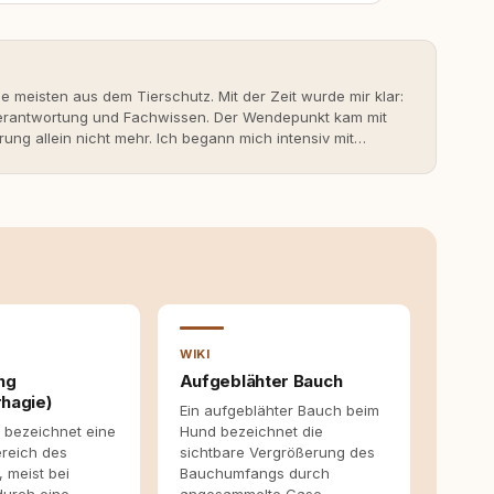
ie meisten aus dem Tierschutz. Mit der Zeit wurde mir klar:
 Verantwortung und Fachwissen. Der Wendepunkt kam mit
rung allein nicht mehr. Ich begann mich intensiv mit
erner Hundeerziehung auseinanderzusetzen. Nach meiner
rständnis Wissen ersetzt – nicht umgekehrt. Aus dieser
s- und Serviceportal für Hundehalter:innen in
ine Überzeugung: Tierschutz beginnt mit Wissen. Wer
idungen – für ein Zusammenleben, das beiden guttut.
WIKI
ng
Aufgeblähter Bauch
hagie)
Ein aufgeblähter Bauch beim
 bezeichnet eine
Hund bezeichnet die
ereich des
sichtbare Vergrößerung des
 meist bei
Bauchumfangs durch