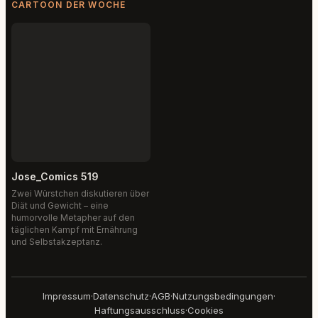
CARTOON DER WOCHE
Jose_Comics 519
Zwei Würstchen diskutieren über
Diät und Gewicht – eine
humorvolle Metapher auf den
täglichen Kampf mit Ernährung
und Selbstakzeptanz.
Impressum
·
Datenschutz
·
AGB
·
Nutzungsbedingungen
·
Haftungsausschluss
·
Cookies