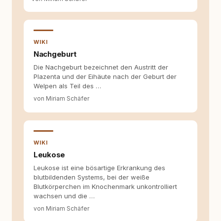
Inhalte, schreibe Artikel, begleite Gastbeiträge
redaktionell, veröffentliche Texte und betreue
die Social-Media-Kanäle. Mein Blick richtet
sich dabei immer auf das grosse Ganze:
WIKI
Welche Themen sind relevant? Welche
Fragen stehen dahinter? Und wie lassen sich
Nachgeburt
Inhalte so aufbereiten, dass sie verständlich,
Die Nachgeburt bezeichnet den Austritt der
fundiert und für unsere Leser wirklich
Plazenta und der Eihäute nach der Geburt der
hilfreich sind? Ich glaube, dass Emotionen
Welpen als Teil des …
allein nicht ausreichen. Gute Entscheidungen
von Miriam Schäfer
entstehen dort, wo Information,
Selbstreflexion und Bereitschaft zum
Hinterfragen zusammenkommen. Mit meinen
Texten möchte ich genau dazu beitragen.
WIKI
Leukose
Leukose ist eine bösartige Erkrankung des
blutbildenden Systems, bei der weiße
Blutkörperchen im Knochenmark unkontrolliert
wachsen und die …
von Miriam Schäfer