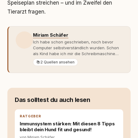
Speiseplan streichen – und im Zweifel den
Tierarzt fragen.
Miriam Schäfer
Ich habe schon geschrieben, noch bevor
Computer selbstverständlich wurden. Schon
als Kind habe ich mir die Schreibmaschine
meiner Eltern geschnappt und drauflos
📚
2 Quellen ansehen
getippt: Geschichten, Beobachtungen,
Gedanken. Hauptsache Worte. Mein Zugang
zu Hunde-Themen ist kein klassischer. Lange
Zeit war ich eher skeptisch, geprägt von
weniger guten Erfahrungen. Umso mehr hat
es mich überrascht, als ich - dank Roger -
Das solltest du auch lesen
erlebt habe, wie verantwortungsvoll und
bewusst gute Hundehaltung funktionieren
kann. Dieser Perspektivwechsel begleitet
RATGEBER
meine Arbeit bis heute. Bei rundum.dog bin ich
Immunsystem stärken: Mit diesen 8 Tipps
als Content Managerin an vielen Stellen
bleibt dein Hund fit und gesund!
beteiligt, an denen aus Ideen fertige Beiträge
werden. Ich recherchiere Themen, plane
von Miriam Schäfer