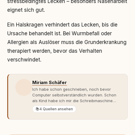
stressbedingtes Lecken – besonders Nasenarbeit
eignet sich gut.
Ein Halskragen verhindert das Lecken, bis die
Ursache behandelt ist. Bei Wurmbefall oder
Allergien als Auslöser muss die Grunderkrankung
therapiert werden, bevor das Verhalten
verschwindet.
Miriam Schäfer
Ich habe schon geschrieben, noch bevor
Computer selbstverständlich wurden. Schon
als Kind habe ich mir die Schreibmaschine
meiner Eltern geschnappt und drauflos
📚
4 Quellen ansehen
getippt: Geschichten, Beobachtungen,
Gedanken. Hauptsache Worte. Mein Zugang
zu Hunde-Themen ist kein klassischer. Lange
Zeit war ich eher skeptisch, geprägt von