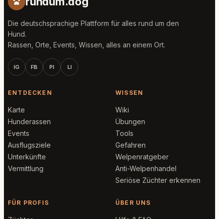
rundum.dog
Die deutschsprachige Plattform für alles rund um den
Hund.
Rassen, Orte, Events, Wissen, alles an einem Ort.
IG
FB
PI
LI
ENTDECKEN
WISSEN
Karte
Wiki
Hunderassen
Übungen
Events
Tools
Ausflugsziele
Gefahren
Unterkünfte
Welpenratgeber
Vermittlung
Anti-Welpenhandel
Seriöse Züchter erkennen
FÜR PROFIS
ÜBER UNS