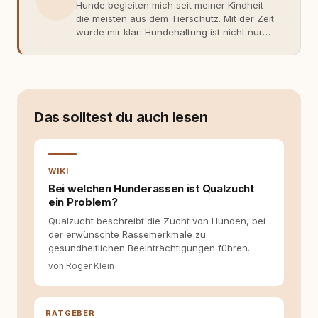
Hunde begleiten mich seit meiner Kindheit –
die meisten aus dem Tierschutz. Mit der Zeit
wurde mir klar: Hundehaltung ist nicht nur
Gefühl, sondern Verantwortung und
Fachwissen. Der Wendepunkt kam mit meinem
ersten Welpen. Plötzlich reichte Erfahrung
allein nicht mehr. Ich begann mich intensiv mit
Verhaltensbiologie, Trainingsethik und
moderner Hundeerziehung
Das solltest du auch lesen
auseinanderzusetzen. Nach meiner Erfahrung
entsteht echte Bindung dort, wo Verständnis
Wissen ersetzt – nicht umgekehrt. Aus dieser
Entwicklung entstand rundum.dog – ein
WIKI
Wissens- und Serviceportal für
Bei welchen Hunderassen ist Qualzucht
Hundehalter:innen in Deutschland, Österreich
ein Problem?
und der Schweiz. Meine Überzeugung:
Qualzucht beschreibt die Zucht von Hunden, bei
Tierschutz beginnt mit Wissen. Wer seinen
der erwünschte Rassemerkmale zu
Hund versteht, trifft bessere Entscheidungen –
gesundheitlichen Beeinträchtigungen führen.
für ein Zusammenleben, das beiden guttut.
von Roger Klein
RATGEBER