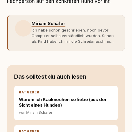
Fachperson auf den konkreten Hund vor ihr.
Miriam Schäfer
Ich habe schon geschrieben, noch bevor
Computer selbstverständlich wurden. Schon
als Kind habe ich mir die Schreibmaschine
meiner Eltern geschnappt und drauflos
getippt: Geschichten, Beobachtungen,
Gedanken. Hauptsache Worte. Mein Zugang
zu Hunde-Themen ist kein klassischer. Lange
Zeit war ich eher skeptisch, geprägt von
weniger guten Erfahrungen. Umso mehr hat
Das solltest du auch lesen
es mich überrascht, als ich - dank Roger -
erlebt habe, wie verantwortungsvoll und
bewusst gute Hundehaltung funktionieren
RATGEBER
kann. Dieser Perspektivwechsel begleitet
Warum ich Kauknochen so liebe (aus der
meine Arbeit bis heute. Bei rundum.dog bin ich
Sicht eines Hundes)
als Content Managerin an vielen Stellen
von Miriam Schäfer
beteiligt, an denen aus Ideen fertige Beiträge
werden. Ich recherchiere Themen, plane
Inhalte, schreibe Artikel, begleite Gastbeiträge
redaktionell, veröffentliche Texte und betreue
RATGEBER