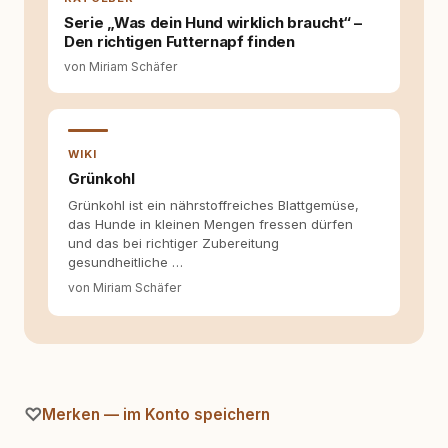
die Social-Media-Kanäle. Mein Blick richtet
Serie „Was dein Hund wirklich braucht“ –
sich dabei immer auf das grosse Ganze:
Den richtigen Futternapf finden
Welche Themen sind relevant? Welche
von Miriam Schäfer
Fragen stehen dahinter? Und wie lassen sich
Inhalte so aufbereiten, dass sie verständlich,
fundiert und für unsere Leser wirklich
hilfreich sind? Ich glaube, dass Emotionen
allein nicht ausreichen. Gute Entscheidungen
WIKI
entstehen dort, wo Information,
Grünkohl
Selbstreflexion und Bereitschaft zum
Grünkohl ist ein nährstoffreiches Blattgemüse,
Hinterfragen zusammenkommen. Mit meinen
das Hunde in kleinen Mengen fressen dürfen
Texten möchte ich genau dazu beitragen.
und das bei richtiger Zubereitung
gesundheitliche …
von Miriam Schäfer
Merken — im Konto speichern