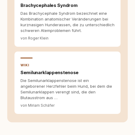
hilfreich sind? Ich glaube, dass Emotionen
Brachycephales Syndrom
allein nicht ausreichen. Gute Entscheidungen
Das Brachycephale Syndrom bezeichnet eine
entstehen dort, wo Information,
Kombination anatomischer Veränderungen bei
Selbstreflexion und Bereitschaft zum
kurznasigen Hunderassen, die zu unterschiedlich
Hinterfragen zusammenkommen. Mit meinen
schweren Atemproblemen führt.
Texten möchte ich genau dazu beitragen.
von Roger Klein
WIKI
Semilunarklappenstenose
Die Semilunarklappenstenose ist ein
angeborener Herzfehler beim Hund, bei dem die
Semilunarklappen verengt sind, die den
Blutausstrom aus …
von Miriam Schäfer