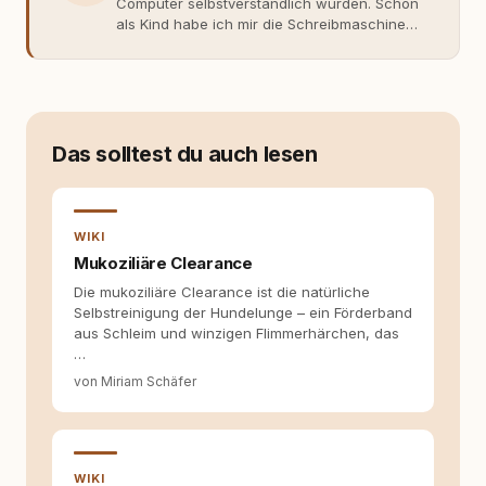
Computer selbstverständlich wurden. Schon
als Kind habe ich mir die Schreibmaschine
meiner Eltern geschnappt und drauflos
getippt: Geschichten, Beobachtungen,
Gedanken. Hauptsache Worte. Mein Zugang
zu Hunde-Themen ist kein klassischer. Lange
Zeit war ich eher skeptisch, geprägt von
weniger guten Erfahrungen. Umso mehr hat
Das solltest du auch lesen
es mich überrascht, als ich - dank Roger -
erlebt habe, wie verantwortungsvoll und
bewusst gute Hundehaltung funktionieren
kann. Dieser Perspektivwechsel begleitet
WIKI
meine Arbeit bis heute. Bei rundum.dog bin ich
Mukoziliäre Clearance
als Content Managerin an vielen Stellen
Die mukoziliäre Clearance ist die natürliche
beteiligt, an denen aus Ideen fertige Beiträge
Selbstreinigung der Hundelunge – ein Förderband
werden. Ich recherchiere Themen, plane
aus Schleim und winzigen Flimmerhärchen, das
Inhalte, schreibe Artikel, begleite Gastbeiträge
…
redaktionell, veröffentliche Texte und betreue
die Social-Media-Kanäle. Mein Blick richtet
von Miriam Schäfer
sich dabei immer auf das grosse Ganze:
Welche Themen sind relevant? Welche
Fragen stehen dahinter? Und wie lassen sich
Inhalte so aufbereiten, dass sie verständlich,
fundiert und für unsere Leser wirklich
WIKI