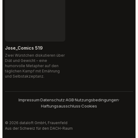
Jose_Comics 519
Zwei Würstchen diskutieren über
Diät und Gewicht – eine
humorvolle Metapher auf den
täglichen Kampf mit Ernährung
und Selbstakzeptanz.
Impressum
·
Datenschutz
·
AGB
·
Nutzungsbedingungen
·
Haftungsausschluss
·
Cookies
© 2026 dataloft GmbH, Frauenfeld
Aus der Schweiz für den DACH-Raum