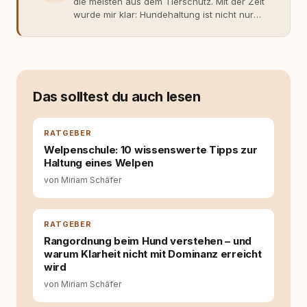
die meisten aus dem Tierschutz. Mit der Zeit
wurde mir klar: Hundehaltung ist nicht nur
Gefühl, sondern Verantwortung und
Fachwissen. Der Wendepunkt kam mit meinem
ersten Welpen. Plötzlich reichte Erfahrung
allein nicht mehr. Ich begann mich intensiv mit
Verhaltensbiologie, Trainingsethik und
moderner Hundeerziehung
Das solltest du auch lesen
auseinanderzusetzen. Nach meiner Erfahrung
entsteht echte Bindung dort, wo Verständnis
Wissen ersetzt – nicht umgekehrt. Aus dieser
RATGEBER
Entwicklung entstand rundum.dog – ein
Welpenschule: 10 wissenswerte Tipps zur
Wissens- und Serviceportal für
Haltung eines Welpen
Hundehalter:innen in Deutschland, Österreich
von Miriam Schäfer
und der Schweiz. Meine Überzeugung:
Tierschutz beginnt mit Wissen. Wer seinen
Hund versteht, trifft bessere Entscheidungen –
für ein Zusammenleben, das beiden guttut.
RATGEBER
Rangordnung beim Hund verstehen – und
warum Klarheit nicht mit Dominanz erreicht
wird
von Miriam Schäfer