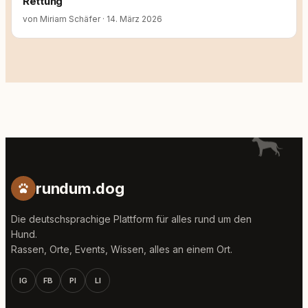
Rettung
von Miriam Schäfer
·
14. März 2026
rundum.dog
Die deutschsprachige Plattform für alles rund um den
Hund.
Rassen, Orte, Events, Wissen, alles an einem Ort.
IG
FB
PI
LI