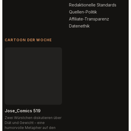
Redaktionelle Standards
Quellen-Politik
Affiliate-Transparenz
Datenethik
CARTOON DER WOCHE
Jose_Comics 519
Zwei Würstchen diskutieren über
Diät und Gewicht – eine
humorvolle Metapher auf den