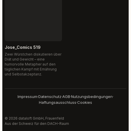
Jose_Comics 519
Zwei Würstchen diskutieren über
Diät und Gewicht – eine
humorvolle Metapher auf den
täglichen Kampf mit Ernährung
und Selbstakzeptanz.
Impressum
·
Datenschutz
·
AGB
·
Nutzungsbedingungen
·
Haftungsausschluss
·
Cookies
© 2026 dataloft GmbH, Frauenfeld
Aus der Schweiz für den DACH-Raum