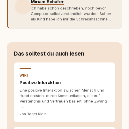
Miriam Schäfer
Ich habe schon geschrieben, noch bevor
Computer selbstverständlich wurden. Schon
als Kind habe ich mir die Schreibmaschine
meiner Eltern geschnappt und drauflos
getippt: Geschichten, Beobachtungen,
Gedanken. Hauptsache Worte. Mein Zugang
zu Hunde-Themen ist kein klassischer. Lange
Zeit war ich eher skeptisch, geprägt von
weniger guten Erfahrungen. Umso mehr hat
Das solltest du auch lesen
es mich überrascht, als ich - dank Roger -
erlebt habe, wie verantwortungsvoll und
bewusst gute Hundehaltung funktionieren
kann. Dieser Perspektivwechsel begleitet
WIKI
meine Arbeit bis heute. Bei rundum.dog bin ich
Positive Interaktion
als Content Managerin an vielen Stellen
Eine positive Interaktion zwischen Mensch und
beteiligt, an denen aus Ideen fertige Beiträge
Hund entsteht durch Kommunikation, die auf
werden. Ich recherchiere Themen, plane
Verständnis und Vertrauen basiert, ohne Zwang
Inhalte, schreibe Artikel, begleite Gastbeiträge
…
redaktionell, veröffentliche Texte und betreue
die Social-Media-Kanäle. Mein Blick richtet
von Roger Klein
sich dabei immer auf das grosse Ganze:
Welche Themen sind relevant? Welche
Fragen stehen dahinter? Und wie lassen sich