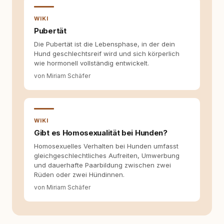
Inhalte so aufbereiten, dass sie verständlich,
fundiert und für unsere Leser wirklich
WIKI
hilfreich sind? Ich glaube, dass Emotionen
Pubertät
allein nicht ausreichen. Gute Entscheidungen
Die Pubertät ist die Lebensphase, in der dein
entstehen dort, wo Information,
Hund geschlechtsreif wird und sich körperlich
Selbstreflexion und Bereitschaft zum
wie hormonell vollständig entwickelt.
Hinterfragen zusammenkommen. Mit meinen
Texten möchte ich genau dazu beitragen.
von Miriam Schäfer
WIKI
Gibt es Homosexualität bei Hunden?
Homosexuelles Verhalten bei Hunden umfasst
gleichgeschlechtliches Aufreiten, Umwerbung
und dauerhafte Paarbildung zwischen zwei
Rüden oder zwei Hündinnen.
von Miriam Schäfer