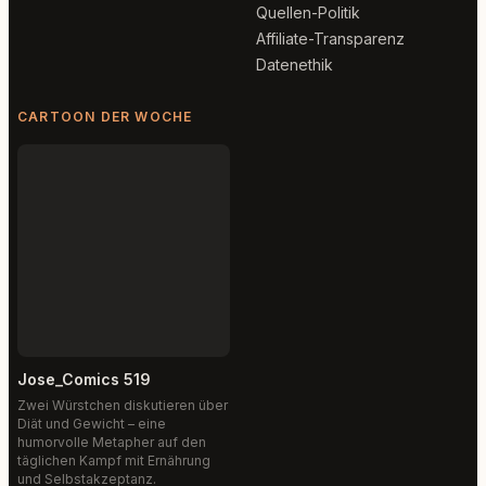
Quellen-Politik
Affiliate-Transparenz
Datenethik
CARTOON DER WOCHE
Jose_Comics 519
Zwei Würstchen diskutieren über
Diät und Gewicht – eine
humorvolle Metapher auf den
täglichen Kampf mit Ernährung
und Selbstakzeptanz.