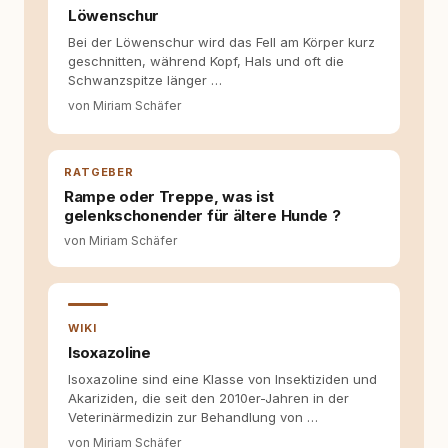
und der Schweiz. Meine Überzeugung:
Löwenschur
Tierschutz beginnt mit Wissen. Wer seinen
Bei der Löwenschur wird das Fell am Körper kurz
Hund versteht, trifft bessere Entscheidungen –
geschnitten, während Kopf, Hals und oft die
für ein Zusammenleben, das beiden guttut.
Schwanzspitze länger …
von Miriam Schäfer
RATGEBER
Rampe oder Treppe, was ist
gelenkschonender für ältere Hunde ?
von Miriam Schäfer
WIKI
Isoxazoline
Isoxazoline sind eine Klasse von Insektiziden und
Akariziden, die seit den 2010er-Jahren in der
Veterinärmedizin zur Behandlung von …
von Miriam Schäfer