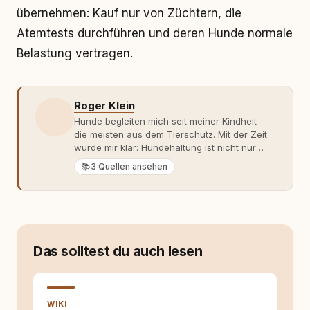
übernehmen: Kauf nur von Züchtern, die
Atemtests durchführen und deren Hunde normale
Belastung vertragen.
Roger Klein
Hunde begleiten mich seit meiner Kindheit –
die meisten aus dem Tierschutz. Mit der Zeit
wurde mir klar: Hundehaltung ist nicht nur
Gefühl, sondern Verantwortung und
📚
3 Quellen ansehen
Fachwissen. Der Wendepunkt kam mit meinem
ersten Welpen. Plötzlich reichte Erfahrung
allein nicht mehr. Ich begann mich intensiv mit
Verhaltensbiologie, Trainingsethik und
moderner Hundeerziehung
auseinanderzusetzen. Nach meiner Erfahrung
Das solltest du auch lesen
entsteht echte Bindung dort, wo Verständnis
Wissen ersetzt – nicht umgekehrt. Aus dieser
Entwicklung entstand rundum.dog – ein
Wissens- und Serviceportal für
WIKI
Hundehalter:innen in Deutschland, Österreich