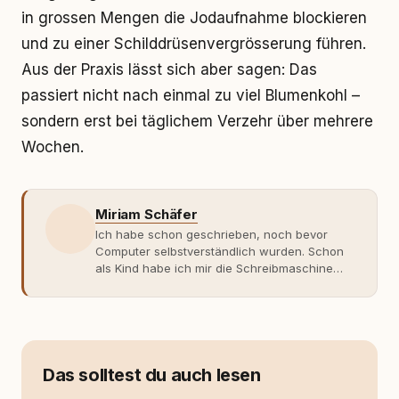
in grossen Mengen die Jodaufnahme blockieren
und zu einer Schilddrüsenvergrösserung führen.
Aus der Praxis lässt sich aber sagen: Das
passiert nicht nach einmal zu viel Blumenkohl –
sondern erst bei täglichem Verzehr über mehrere
Wochen.
Miriam Schäfer
Ich habe schon geschrieben, noch bevor
Computer selbstverständlich wurden. Schon
als Kind habe ich mir die Schreibmaschine
meiner Eltern geschnappt und drauflos
getippt: Geschichten, Beobachtungen,
Gedanken. Hauptsache Worte. Mein Zugang
zu Hunde-Themen ist kein klassischer. Lange
Zeit war ich eher skeptisch, geprägt von
weniger guten Erfahrungen. Umso mehr hat
Das solltest du auch lesen
es mich überrascht, als ich - dank Roger -