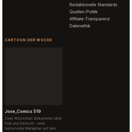
Redaktionelle Standards
Quellen-Politik
Affiliate-Transparenz
Datenethik
CARTOON DER WOCHE
Jose_Comics 519
Zwei Würstchen diskutieren über
Diät und Gewicht – eine
humorvolle Metapher auf den