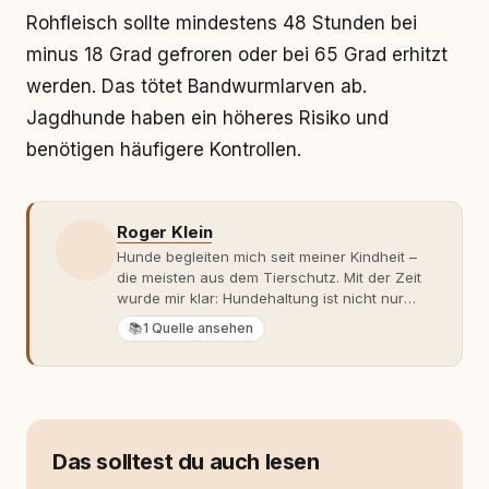
Rohfleisch sollte mindestens 48 Stunden bei
minus 18 Grad gefroren oder bei 65 Grad erhitzt
werden. Das tötet Bandwurmlarven ab.
Jagdhunde haben ein höheres Risiko und
benötigen häufigere Kontrollen.
Roger Klein
Hunde begleiten mich seit meiner Kindheit –
die meisten aus dem Tierschutz. Mit der Zeit
wurde mir klar: Hundehaltung ist nicht nur
Gefühl, sondern Verantwortung und
📚
1 Quelle ansehen
Fachwissen. Der Wendepunkt kam mit meinem
ersten Welpen. Plötzlich reichte Erfahrung
allein nicht mehr. Ich begann mich intensiv mit
Verhaltensbiologie, Trainingsethik und
moderner Hundeerziehung
auseinanderzusetzen. Nach meiner Erfahrung
Das solltest du auch lesen
entsteht echte Bindung dort, wo Verständnis
Wissen ersetzt – nicht umgekehrt. Aus dieser