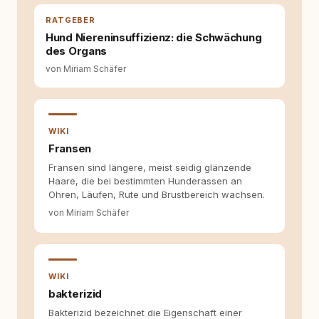
Entwicklung entstand rundum.dog – ein
RATGEBER
Wissens- und Serviceportal für
Hund Niereninsuffizienz: die Schwächung
Hundehalter:innen in Deutschland, Österreich
des Organs
und der Schweiz. Meine Überzeugung:
Tierschutz beginnt mit Wissen. Wer seinen
von Miriam Schäfer
Hund versteht, trifft bessere Entscheidungen –
für ein Zusammenleben, das beiden guttut.
WIKI
Fransen
Fransen sind längere, meist seidig glänzende
Haare, die bei bestimmten Hunderassen an
Ohren, Läufen, Rute und Brustbereich wachsen.
von Miriam Schäfer
WIKI
bakterizid
Bakterizid bezeichnet die Eigenschaft einer