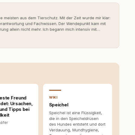
ie meisten aus dem Tierschutz. Mit der Zeit wurde mir klar:
 Verantwortung und Fachwissen. Der Wendepunkt kam mit
rung allein nicht mehr. Ich begann mich intensiv mit
erner Hundeerziehung auseinanderzusetzen. Nach meiner
rständnis Wissen ersetzt – nicht umgekehrt. Aus dieser
s- und Serviceportal für Hundehalter:innen in
ine Überzeugung: Tierschutz beginnt mit Wissen. Wer
idungen – für ein Zusammenleben, das beiden guttut.
este Freund
WIKI
det: Ursachen,
Speichel
nd Tipps bei
Speichel ist eine Flüssigkeit,
keit
die in den Speicheldrüsen
häfer
des Hundes entsteht und dort
Verdauung, Mundhygiene,