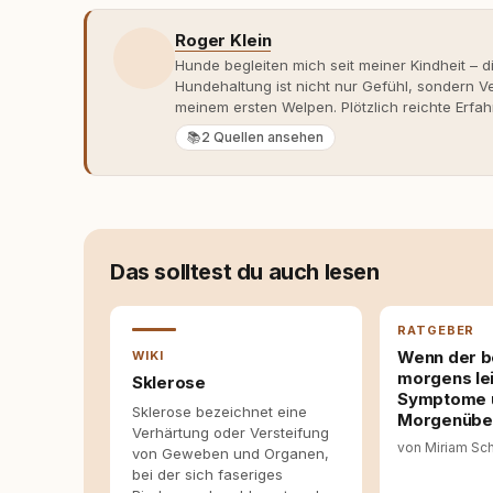
Roger Klein
Hunde begleiten mich seit meiner Kindheit – d
Hundehaltung ist nicht nur Gefühl, sondern
meinem ersten Welpen. Plötzlich reichte Erfah
Verhaltensbiologie, Trainingsethik und mod
📚
2 Quellen ansehen
Erfahrung entsteht echte Bindung dort, wo Ve
Entwicklung entstand rundum.dog – ein Wissen
Deutschland, Österreich und der Schweiz. Me
seinen Hund versteht, trifft bessere Entsche
Das solltest du auch lesen
RATGEBER
Wenn der b
WIKI
morgens lei
Sklerose
Symptome u
Sklerose bezeichnet eine
Morgenübel
Verhärtung oder Versteifung
von Miriam Sc
von Geweben und Organen,
bei der sich faseriges