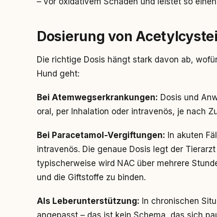
– vor oxidativem Schaden und leistet so einen
Dosierung von Acetylcyste
Die richtige Dosis hängt stark davon ab, wof
Hund geht:
Bei Atemwegserkrankungen:
Dosis und Anwe
oral, per Inhalation oder intravenös, je nach 
Bei Paracetamol-Vergiftungen:
In akuten Fäl
intravenös. Die genaue Dosis legt der Tierarz
typischerweise wird NAC über mehrere Stunde
und die Giftstoffe zu binden.
Als Leberunterstützung:
In chronischen Situa
angepasst – das ist kein Schema, das sich pa