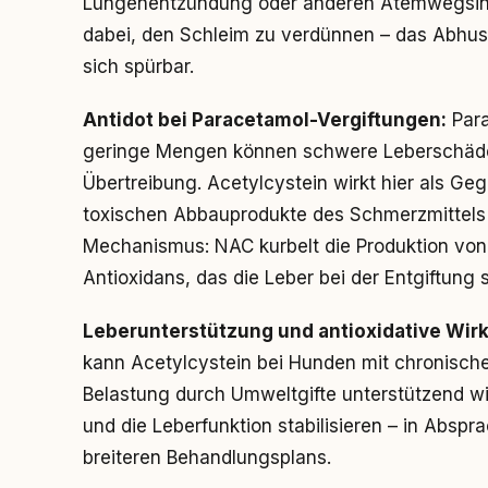
Lungenentzündung oder anderen Atemwegsinfe
dabei, den Schleim zu verdünnen – das Abhuste
sich spürbar.
Antidot bei Paracetamol-Vergiftungen:
Para
geringe Mengen können schwere Leberschäden
Übertreibung. Acetylcystein wirkt hier als Gege
toxischen Abbauprodukte des Schmerzmittels 
Mechanismus: NAC kurbelt die Produktion von
Antioxidans, das die Leber bei der Entgiftung 
Leberunterstützung und antioxidative Wir
kann Acetylcystein bei Hunden mit chronisch
Belastung durch Umweltgifte unterstützend wi
und die Leberfunktion stabilisieren – in Abspra
breiteren Behandlungsplans.