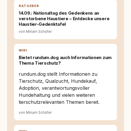
Wissen ersetzt – nicht umgekehrt. Aus dieser
RATGEBER
Entwicklung entstand rundum.dog – ein
14.09.: Nationaltag des Gedenkens an
Wissens- und Serviceportal für
verstorbene Haustiere – Entdecke unsere
Hundehalter:innen in Deutschland, Österreich
Haustier-Gedenktafel
und der Schweiz. Meine Überzeugung:
von Miriam Schäfer
Tierschutz beginnt mit Wissen. Wer seinen
Hund versteht, trifft bessere Entscheidungen –
für ein Zusammenleben, das beiden guttut.
WIKI
Bietet rundum.dog auch Informationen zum
Thema Tierschutz?
rundum.dog stellt Informationen zu
Tierschutz, Qualzucht, Hundekauf,
Adoption, verantwortungsvoller
Hundehaltung und vielen weiteren
tierschutzrelevanten Themen bereit.
von Miriam Schäfer