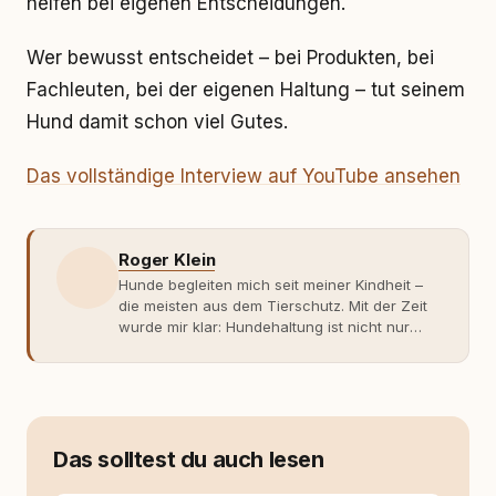
helfen bei eigenen Entscheidungen.
Wer bewusst entscheidet – bei Produkten, bei
Fachleuten, bei der eigenen Haltung – tut seinem
Hund damit schon viel Gutes.
Das vollständige Interview auf YouTube ansehen
Roger Klein
Hunde begleiten mich seit meiner Kindheit –
die meisten aus dem Tierschutz. Mit der Zeit
wurde mir klar: Hundehaltung ist nicht nur
Gefühl, sondern Verantwortung und
Fachwissen. Der Wendepunkt kam mit meinem
ersten Welpen. Plötzlich reichte Erfahrung
allein nicht mehr. Ich begann mich intensiv mit
Verhaltensbiologie, Trainingsethik und
moderner Hundeerziehung
Das solltest du auch lesen
auseinanderzusetzen. Nach meiner Erfahrung
entsteht echte Bindung dort, wo Verständnis