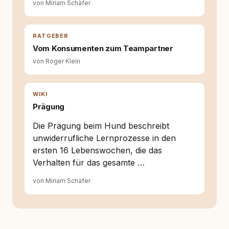
von Miriam Schäfer
und der Schweiz. Meine Überzeugung:
Tierschutz beginnt mit Wissen. Wer seinen
Hund versteht, trifft bessere Entscheidungen –
für ein Zusammenleben, das beiden guttut.
RATGEBER
Vom Konsumenten zum Teampartner
von Roger Klein
WIKI
Prägung
Die Prägung beim Hund beschreibt
unwiderrufliche Lernprozesse in den
ersten 16 Lebenswochen, die das
Verhalten für das gesamte …
von Miriam Schäfer