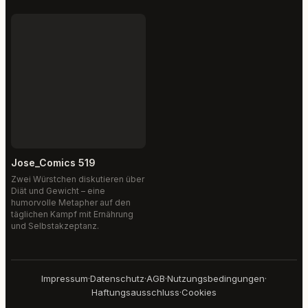
Jose_Comics 519
Zwei Würstchen diskutieren über
Diät und Gewicht – eine
humorvolle Metapher auf den
täglichen Kampf mit Ernährung
und Selbstakzeptanz.
Impressum
·
Datenschutz
·
AGB
·
Nutzungsbedingungen
·
Haftungsausschluss
·
Cookies