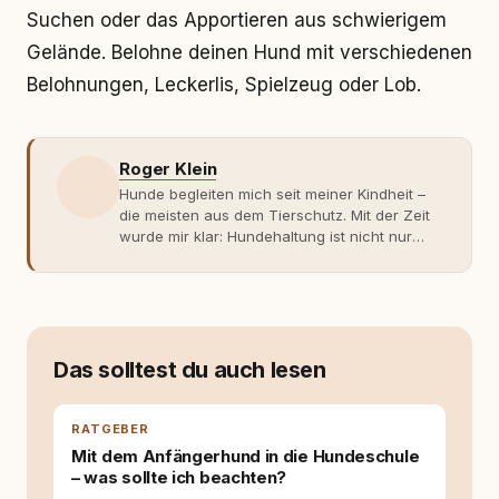
Suchen oder das Apportieren aus schwierigem
Gelände. Belohne deinen Hund mit verschiedenen
Belohnungen, Leckerlis, Spielzeug oder Lob.
Roger Klein
Hunde begleiten mich seit meiner Kindheit –
die meisten aus dem Tierschutz. Mit der Zeit
wurde mir klar: Hundehaltung ist nicht nur
Gefühl, sondern Verantwortung und
Fachwissen. Der Wendepunkt kam mit meinem
ersten Welpen. Plötzlich reichte Erfahrung
allein nicht mehr. Ich begann mich intensiv mit
Verhaltensbiologie, Trainingsethik und
moderner Hundeerziehung
Das solltest du auch lesen
auseinanderzusetzen. Nach meiner Erfahrung
entsteht echte Bindung dort, wo Verständnis
Wissen ersetzt – nicht umgekehrt. Aus dieser
RATGEBER
Entwicklung entstand rundum.dog – ein
Mit dem Anfängerhund in die Hundeschule
Wissens- und Serviceportal für
– was sollte ich beachten?
Hundehalter:innen in Deutschland, Österreich