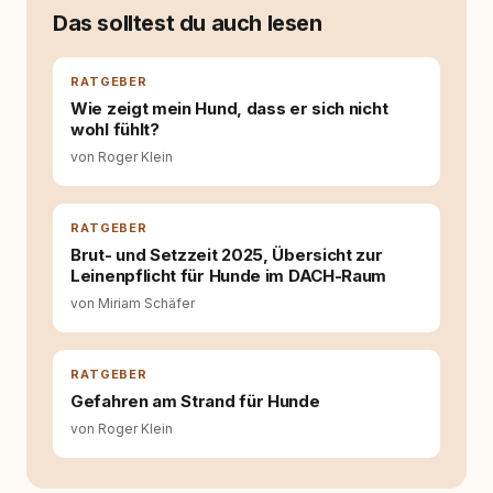
moderner Hundeerziehung
Das solltest du auch lesen
auseinanderzusetzen. Nach meiner Erfahrung
entsteht echte Bindung dort, wo Verständnis
Wissen ersetzt – nicht umgekehrt. Aus dieser
RATGEBER
Entwicklung entstand rundum.dog – ein
Wie zeigt mein Hund, dass er sich nicht
Wissens- und Serviceportal für
wohl fühlt?
Hundehalter:innen in Deutschland, Österreich
von Roger Klein
und der Schweiz. Meine Überzeugung:
Tierschutz beginnt mit Wissen. Wer seinen
Hund versteht, trifft bessere Entscheidungen –
für ein Zusammenleben, das beiden guttut.
RATGEBER
Brut- und Setzzeit 2025, Übersicht zur
Leinenpflicht für Hunde im DACH-Raum
von Miriam Schäfer
RATGEBER
Gefahren am Strand für Hunde
von Roger Klein