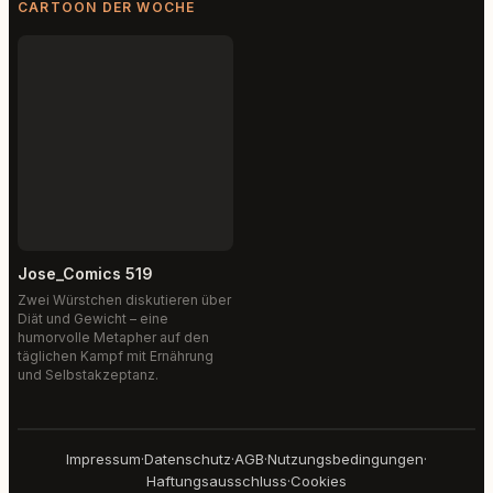
CARTOON DER WOCHE
Jose_Comics 519
Zwei Würstchen diskutieren über
Diät und Gewicht – eine
humorvolle Metapher auf den
täglichen Kampf mit Ernährung
und Selbstakzeptanz.
Impressum
·
Datenschutz
·
AGB
·
Nutzungsbedingungen
·
Haftungsausschluss
·
Cookies