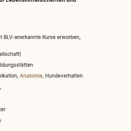
r Lebensmittelsicherheit und
h BLV-anerkannte Kurse erworben,
llschaft)
ildungsstätten
nikation,
Anatomie
, Hundeverhalten
“
ter
h