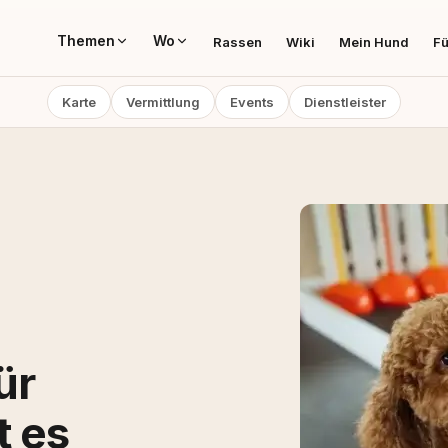
Themen
Wo
Rassen
Wiki
Mein Hund
Fü
Karte
Vermittlung
Events
Dienstleister
ür
t es