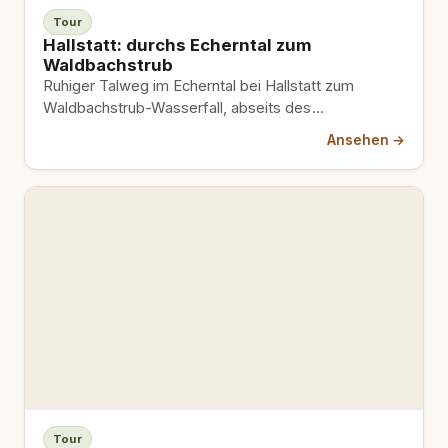
Tour
Hallstatt: durchs Echerntal zum
Waldbachstrub
Ruhiger Talweg im Echerntal bei Hallstatt zum
Waldbachstrub-Wasserfall, abseits des
Touristengedränges im Ort. Das steile Schlussstück
Ansehen →
zum Fall mit Hund meiden.
Tour