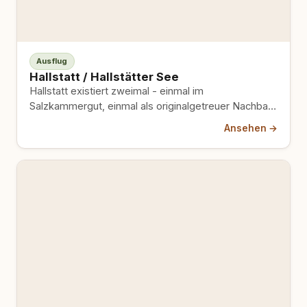
Ausflug
Hallstatt / Hallstätter See
Hallstatt existiert zweimal - einmal im
Salzkammergut, einmal als originalgetreuer Nachbau
in der chinesischen Provinz Guangdong. Das
Ansehen →
Original…