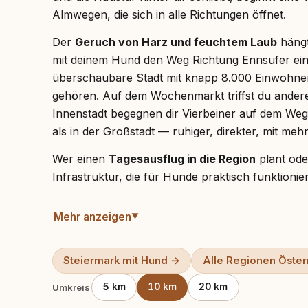
Almwegen, die sich in alle Richtungen öffnet.
Der
Geruch von Harz und feuchtem Laub
hängt
mit deinem Hund den Weg Richtung Ennsufer einsc
überschaubare Stadt mit knapp 8.000 Einwohner
gehören. Auf dem Wochenmarkt triffst du andere
Innenstadt begegnen dir Vierbeiner auf dem Weg
als in der Großstadt — ruhiger, direkter, mit me
Wer einen
Tagesausflug in die Region
plant oder
Infrastruktur, die für Hunde praktisch funktioni
Nationalpark-Randbereiche und alpinen Pfade bie
auch klare Regeln, die du kennen musst, bevor du l
Mehr anzeigen
ehrlichen Überblick über Routen, Vorschriften un
Hund entspannt macht.
Steiermark mit Hund →
Alle Regionen Öster
Tagesausflüge mit Hund in Liezen
5 km
10 km
20 km
Umkreis