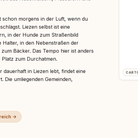
 schon morgens in der Luft, wenn du
hlägst. Liezen selbst ist eine
n, in der Hunde zum Straßenbild
 Halter, in den Nebenstraßen der
 zum Bäcker. Das Tempo hier ist anders
hr Platz zum Durchatmen.
 dauerhaft in Liezen lebt, findet eine
CART
ert. Die umliegenden Gemeinden,
ten vielfältige Möglichkeiten — aber
osstiefelst. Diese Seite gibt dir einen
d alles, was deinen Aufenthalt mit
reich →