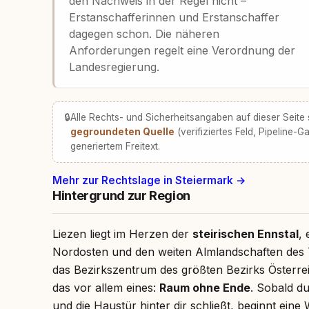
den Nachweis in der Regel nicht –
Erstanschafferinnen und Erstanschaffer
dagegen schon. Die näheren
Anforderungen regelt eine Verordnung der
Landesregierung.
🔒
Alle Rechts- und Sicherheitsangaben auf dieser Seite
gegroundeten Quelle
(verifiziertes Feld, Pipeline-Ga
generiertem Freitext.
Mehr zur Rechtslage in Steiermark →
Hintergrund zur Region
Liezen liegt im Herzen der
steirischen Ennstal
,
Nordosten und den weiten Almlandschaften des T
das Bezirkszentrum des größten Bezirks Österr
das vor allem eines:
Raum ohne Ende
. Sobald d
und die Haustür hinter dir schließt, beginnt ein