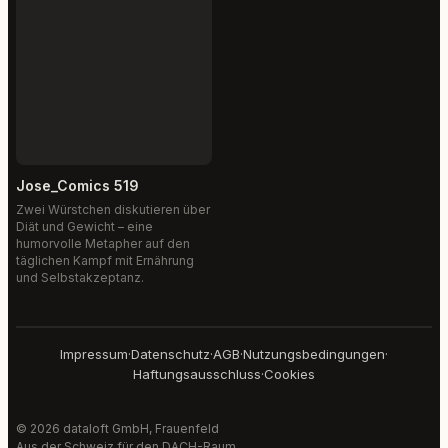
Jose_Comics 519
Zwei Würstchen diskutieren über
Diät und Gewicht – eine
humorvolle Metapher auf den
täglichen Kampf mit Ernährung
und Selbstakzeptanz.
Impressum
·
Datenschutz
·
AGB
·
Nutzungsbedingungen
·
Haftungsausschluss
·
Cookies
© 2026 dataloft GmbH, Frauenfeld
Aus der Schweiz für den DACH-Raum