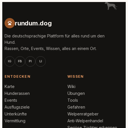
rundum.dog
Die deutschsprachige Plattform für alles rund um den
Hund.
Rassen, Orte, Events, Wissen, alles an einem Ort.
IG
FB
PI
LI
ENTDECKEN
WISSEN
Karte
Wiki
Hunderassen
Übungen
Events
Tools
Ausflugsziele
Gefahren
Unterkünfte
Welpenratgeber
Vermittlung
Anti-Welpenhandel
Seriöse Züchter erkennen