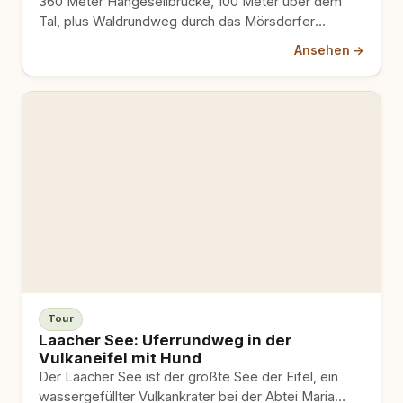
360 Meter Hängeseilbrücke, 100 Meter über dem
Tal, plus Waldrundweg durch das Mörsdorfer
Bachtal. Der Steg schwankt deutlich. Nicht jeder
Ansehen →
Hund macht das mit, und das ist okay.
Tour
Laacher See: Uferrundweg in der
Vulkaneifel mit Hund
Der Laacher See ist der größte See der Eifel, ein
wassergefüllter Vulkankrater bei der Abtei Maria