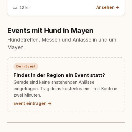
Laach. Der flache Uferrundweg führt einmal um den
Ansehen →
ca. 12 km
See herum. Schön mit Hund, aber am Ostufer gilt es,
eine echte vulkanische Gefahr ernst zu nehmen.
Events mit Hund in Mayen
Hundetreffen, Messen und Anlässe in und um
Mayen.
Dein Event
Findet in der Region ein Event statt?
Gerade sind keine anstehenden Anlässe
eingetragen. Trag deins kostenlos ein – mit Konto in
zwei Minuten.
Event eintragen →