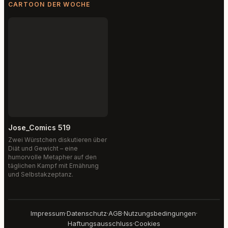
CARTOON DER WOCHE
Jose_Comics 519
Zwei Würstchen diskutieren über
Diät und Gewicht – eine
humorvolle Metapher auf den
täglichen Kampf mit Ernährung
und Selbstakzeptanz.
Impressum
·
Datenschutz
·
AGB
·
Nutzungsbedingungen
·
Haftungsausschluss
·
Cookies