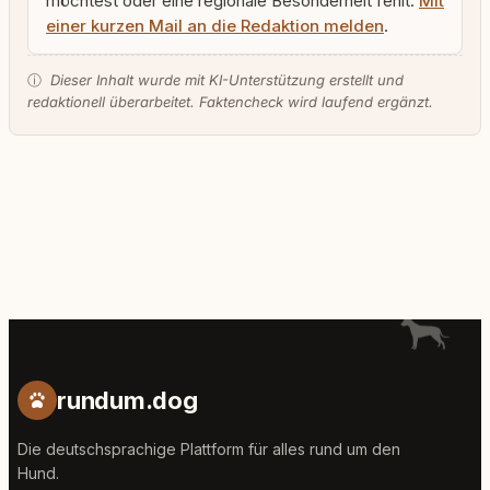
möchtest oder eine regionale Besonderheit fehlt:
Mit
einer kurzen Mail an die Redaktion melden
.
ⓘ
Dieser Inhalt wurde mit KI-Unterstützung erstellt und
redaktionell überarbeitet. Faktencheck wird laufend ergänzt.
rundum.dog
Die deutschsprachige Plattform für alles rund um den
Hund.