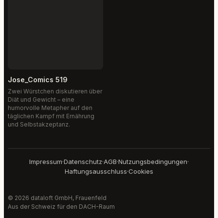
Jose_Comics 519
Zwei Würstchen diskutieren über
Diät und Gewicht – eine
humorvolle Metapher auf den
täglichen Kampf mit Ernährung
und Selbstakzeptanz.
Impressum
·
Datenschutz
·
AGB
·
Nutzungsbedingungen
·
Haftungsausschluss
·
Cookies
© 2026 dataloft GmbH, Frauenfeld
Aus der Schweiz für den DACH-Raum