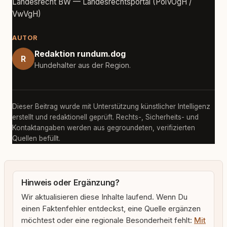
Landesrecht BW — Landesrechtsportal (PolVOgH /
VwVgH)
AUTOR
Redaktion rundum.dog
R
Hundehalter aus der Region.
Dieser Beitrag wurde mit Unterstützung künstlicher Intelligenz
erstellt und redaktionell geprüft. Rechts-, Sicherheits- und
Kontaktangaben werden aus gegroundeten, verifizierten
Quellen befüllt.
Hinweis oder Ergänzung?
Wir aktualisieren diese Inhalte laufend. Wenn Du
einen Faktenfehler entdeckst, eine Quelle ergänzen
möchtest oder eine regionale Besonderheit fehlt:
Mit