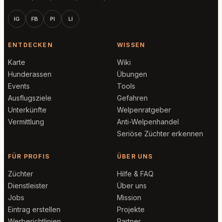
IG
FB
PI
LI
ENTDECKEN
WISSEN
Karte
Wiki
Hunderassen
Übungen
Events
Tools
Ausflugsziele
Gefahren
Unterkünfte
Welpenratgeber
Vermittlung
Anti-Welpenhandel
Seriöse Züchter erkennen
FÜR PROFIS
ÜBER UNS
Züchter
Hilfe & FAQ
Dienstleister
Über uns
Jobs
Mission
Eintrag erstellen
Projekte
Werberichtlinien
Partner