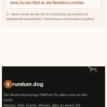
einer kurzen Mail an die Redaktion melden
.
ⓘ
Dieser Inhalt wurde mit KI-Unterstützung erstellt und
redaktionell überarbeitet. Faktencheck wird laufend ergänzt.
rundum.dog
Die deutschsprachige Plattform für alles rund um den
Hund.
Rassen, Orte, Events, Wissen, alles an einem Ort.