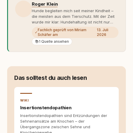
Roger Klein
Hunde begleiten mich seit meiner Kindheit –
die meisten aus dem Tierschutz. Mit der Zeit
wurde mir klar: Hundehaltung ist nicht nur
Gefühl, sondern Verantwortung und
Fachlich geprüft von Miriam
13. Juli
✓
Fachwissen. Der Wendepunkt kam mit meinem
Schäfer am
2026
ersten Welpen. Plötzlich reichte Erfahrung
📚
1 Quelle ansehen
allein nicht mehr. Ich begann mich intensiv mit
Verhaltensbiologie, Trainingsethik und
moderner Hundeerziehung
auseinanderzusetzen. Nach meiner Erfahrung
entsteht echte Bindung dort, wo Verständnis
Wissen ersetzt – nicht umgekehrt. Aus dieser
Das solltest du auch lesen
Entwicklung entstand rundum.dog – ein
Wissens- und Serviceportal für
Hundehalter:innen in Deutschland, Österreich
und der Schweiz. Meine Überzeugung:
WIKI
Tierschutz beginnt mit Wissen. Wer seinen
Hund versteht, trifft bessere Entscheidungen –
Insertionstendopathien
für ein Zusammenleben, das beiden guttut.
Insertionstendopathien sind Entzündungen der
Sehnenansätze am Knochen – der
Übergangszone zwischen Sehne und
Knochengewebe.