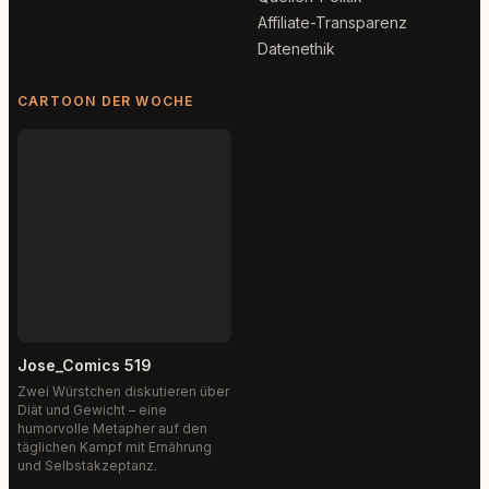
Affiliate-Transparenz
Datenethik
CARTOON DER WOCHE
Jose_Comics 519
Zwei Würstchen diskutieren über
Diät und Gewicht – eine
humorvolle Metapher auf den
täglichen Kampf mit Ernährung
und Selbstakzeptanz.