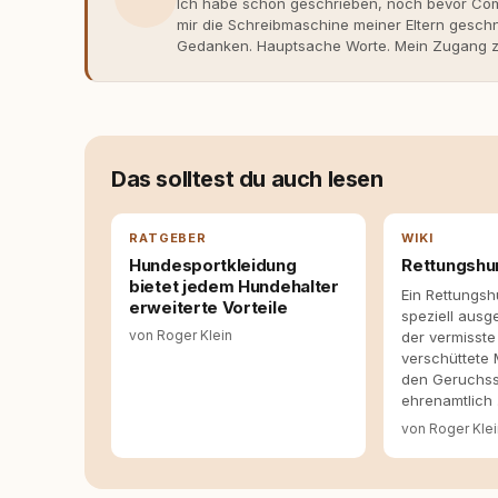
Ich habe schon geschrieben, noch bevor Comp
mir die Schreibmaschine meiner Eltern gesch
Gedanken. Hauptsache Worte. Mein Zugang zu
eher skeptisch, geprägt von weniger guten Er
dank Roger - erlebt habe, wie verantwortung
Dieser Perspektivwechsel begleitet meine Arbe
Managerin an vielen Stellen beteiligt, an den
Themen, plane Inhalte, schreibe Artikel, begle
betreue die Social-Media-Kanäle. Mein Blick 
Das solltest du auch lesen
Themen sind relevant? Welche Fragen stehen d
dass sie verständlich, fundiert und für unsere
allein nicht ausreichen. Gute Entscheidungen 
RATGEBER
WIKI
Bereitschaft zum Hinterfragen zusammenkomm
Hundesportkleidung
Rettungshu
bietet jedem Hundehalter
Ein Rettungsh
erweiterte Vorteile
speziell ausg
von Roger Klein
der vermisste
verschüttete
den Geruchss
ehrenamtlich
von Roger Kle