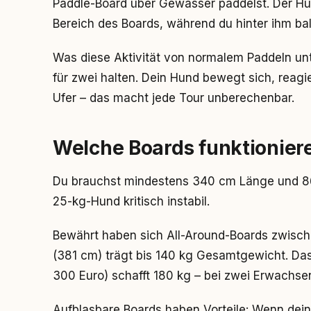
Paddle-Board über Gewässer paddelst. Der Hun
Bereich des Boards, während du hinter ihm bal
Was diese Aktivität von normalem Paddeln un
für zwei halten. Dein Hund bewegt sich, reag
Ufer – das macht jede Tour unberechenbar.
Welche Boards funktionier
Du brauchst mindestens 340 cm Länge und 86 
25-kg-Hund kritisch instabil.
Bewährt haben sich All-Around-Boards zwisch
(381 cm) trägt bis 140 kg Gesamtgewicht. Das
300 Euro) schafft 180 kg – bei zwei Erwachse
Aufblasbare Boards haben Vorteile: Wenn dein