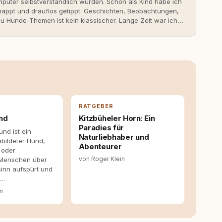
uter selbstverständlich wurden. Schon als Kind habe ich
nappt und drauflos getippt: Geschichten, Beobachtungen,
 Hunde-Themen ist kein klassischer. Lange Zeit war ich
fahrungen. Umso mehr hat es mich überrascht, als ich -
svoll und bewusst gute Hundehaltung funktionieren kann.
it bis heute. Bei rundum.dog bin ich als Content
en aus Ideen fertige Beiträge werden. Ich recherchiere
ite Gastbeiträge redaktionell, veröffentliche Texte und
richtet sich dabei immer auf das grosse Ganze: Welche
ahinter? Und wie lassen sich Inhalte so aufbereiten,
 Leser wirklich hilfreich sind? Ich glaube, dass Emotionen
entstehen dort, wo Information, Selbstreflexion und
RATGEBER
en. Mit meinen Texten möchte ich genau dazu beitragen.
nd
Kitzbüheler Horn: Ein
Paradies für
und ist ein
Naturliebhaber und
ebildeter Hund,
Abenteurer
 oder
von Roger Klein
 Menschen über
inn aufspürt und
 …
in