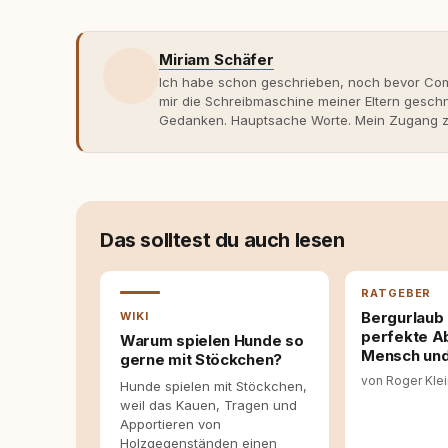
Miriam Schäfer
Ich habe schon geschrieben, noch bevor Comp
mir die Schreibmaschine meiner Eltern gesch
Gedanken. Hauptsache Worte. Mein Zugang zu
eher skeptisch, geprägt von weniger guten Er
dank Roger - erlebt habe, wie verantwortung
Dieser Perspektivwechsel begleitet meine Arbe
Managerin an vielen Stellen beteiligt, an den
Themen, plane Inhalte, schreibe Artikel, begle
betreue die Social-Media-Kanäle. Mein Blick 
Das solltest du auch lesen
Themen sind relevant? Welche Fragen stehen d
dass sie verständlich, fundiert und für unsere
allein nicht ausreichen. Gute Entscheidungen 
RATGEBER
Bereitschaft zum Hinterfragen zusammenkomm
Bergurlaub 
WIKI
perfekte A
Warum spielen Hunde so
Mensch und
gerne mit Stöckchen?
von Roger Kle
Hunde spielen mit Stöckchen,
weil das Kauen, Tragen und
Apportieren von
Holzgegenständen einen