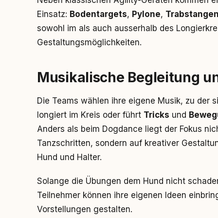
Neben klassischen Agility-Geräten kommen e
Einsatz:
Bodentargets
,
Pylone
,
Trabstange
sowohl im als auch ausserhalb des Longierkre
Gestaltungsmöglichkeiten.
Musikalische Begleitung un
Die Teams wählen ihre eigene Musik, zu der s
longiert im Kreis oder führt
Tricks
und
Beweg
Anders als beim Dogdance liegt der Fokus nich
Tanzschritten, sondern auf kreativer Gestal
Hund und Halter.
Solange die Übungen dem Hund nicht schaden
Teilnehmer können ihre eigenen Ideen einbrin
Vorstellungen gestalten.