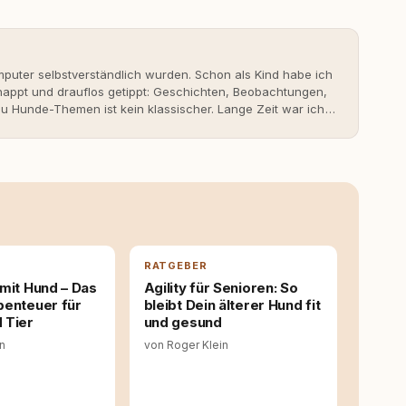
uter selbstverständlich wurden. Schon als Kind habe ich
nappt und drauflos getippt: Geschichten, Beobachtungen,
 Hunde-Themen ist kein klassischer. Lange Zeit war ich
fahrungen. Umso mehr hat es mich überrascht, als ich -
svoll und bewusst gute Hundehaltung funktionieren kann.
it bis heute. Bei rundum.dog bin ich als Content
en aus Ideen fertige Beiträge werden. Ich recherchiere
ite Gastbeiträge redaktionell, veröffentliche Texte und
richtet sich dabei immer auf das grosse Ganze: Welche
ahinter? Und wie lassen sich Inhalte so aufbereiten,
 Leser wirklich hilfreich sind? Ich glaube, dass Emotionen
entstehen dort, wo Information, Selbstreflexion und
RATGEBER
en. Mit meinen Texten möchte ich genau dazu beitragen.
mit Hund – Das
Agility für Senioren: So
benteuer für
bleibt Dein älterer Hund fit
 Tier
und gesund
in
von Roger Klein